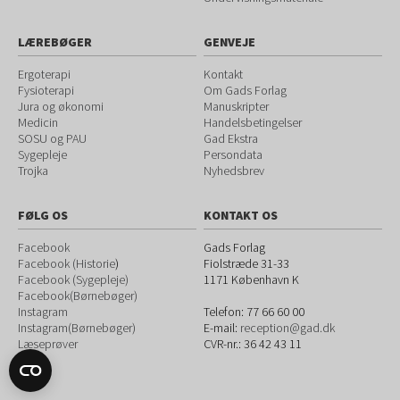
LÆREBØGER
GENVEJE
Ergoterapi
Kontakt
Fysioterapi
Om Gads Forlag
Jura og økonomi
Manuskripter
Medicin
Handelsbetingelser
SOSU og PAU
Gad Ekstra
Sygepleje
Persondata
Trojka
Nyhedsbrev
FØLG OS
KONTAKT OS
Facebook
Gads Forlag
Facebook (Historie
)
Fiolstræde 31-33
Facebook (Sygepleje)
1171
København K
Facebook(Børnebøger)
Instagram
Telefon:
77 66 60 00
Instagram(Børnebøger)
E-mail:
reception@gad.dk
Læseprøver
CVR-nr.: 36 42 43 11