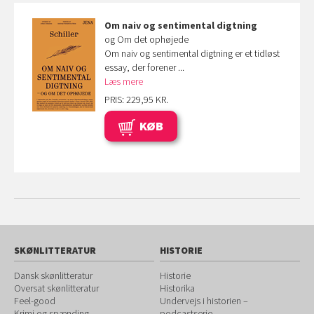
Om naiv og sentimental digtning
og Om det ophøjede
Om naiv og sentimental digtning er et tidløst
essay, der forener ...
Læs mere
PRIS: 229,95 KR.
KØB
SKØNLITTERATUR
HISTORIE
Dansk skønlitteratur
Historie
Oversat skønlitteratur
Historika
Feel-good
Undervejs i historien –
Krimi og spænding
podcastserie