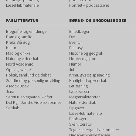
Læseklubmateriale
Portræt – podcastserie
FAGLITTERATUR
BØRNE- OG UNGDOMSBØGER
Biografier og erindringer
Billedbøger
Børn og familie
Dyr
Kraks Blå Bog
Eventyr
Kultur
Fantasy
Mad og drikke
Historie og geografi
Natur og videnskab
Hobby og sport
Nord Academic
Humor
Opslagsværker
Jul
Politik, samfund og debat
Krimi, gys og spænding
Sundhed og personlig udvikling
Kærlighed og venskab
A Mock Book
Letlæsning
Jena
Læsekasser
Søren Kierkegaards Skrifter
Møgmisaktiviteter
Det Kgl. Danske Videnskabernes
Naturvidenskab
Selskab
Opgaver
Læseklubmateriale
Papbøger
Skønlitteratur
Tegneserier/grafiske romaner
Undervisningsmateriale