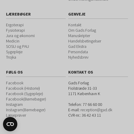
LÆREBØGER
GENVEJE
Ergoterapi
Kontakt
Fysioterapi
Om Gads Forlag
Jura og økonomi
Manuskripter
Medicin
Handelsbetingelser
SOSU og PAU
Gad Ekstra
Sygepleje
Persondata
Trojka
Nyhedsbrev
FØLG OS
KONTAKT OS
Facebook
Gads Forlag
Facebook (Historie
)
Fiolstræde 31-33
Facebook (Sygepleje)
1171
København K
Facebook(Børnebøger)
Instagram
Telefon:
77 66 60 00
Instagram(Børnebøger)
E-mail:
reception@gad.dk
Læseprøver
CVR-nr.: 36 42 43 11