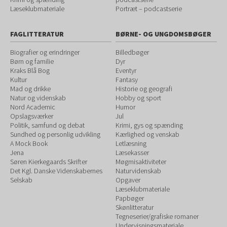
Læseklubmateriale
Portræt – podcastserie
FAGLITTERATUR
BØRNE- OG UNGDOMSBØGER
Biografier og erindringer
Billedbøger
Børn og familie
Dyr
Kraks Blå Bog
Eventyr
Kultur
Fantasy
Mad og drikke
Historie og geografi
Natur og videnskab
Hobby og sport
Nord Academic
Humor
Opslagsværker
Jul
Politik, samfund og debat
Krimi, gys og spænding
Sundhed og personlig udvikling
Kærlighed og venskab
A Mock Book
Letlæsning
Jena
Læsekasser
Søren Kierkegaards Skrifter
Møgmisaktiviteter
Det Kgl. Danske Videnskabernes
Naturvidenskab
Selskab
Opgaver
Læseklubmateriale
Papbøger
Skønlitteratur
Tegneserier/grafiske romaner
Undervisningsmateriale