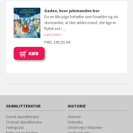
Gaden, hvor julemanden bor
Da en lille pige fortæller sine forældre og sin
storesøster, at den ældre mand, der lige er
flyttet ind i ...
Læs mere
PRIS: 149,95 KR.
KØB
SKØNLITTERATUR
HISTORIE
Dansk skønlitteratur
Historie
Oversat skønlitteratur
Historika
Feel-good
Undervejs i historien –
Krimi og spænding
podcastserie