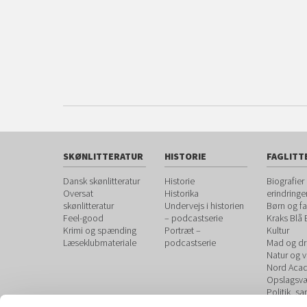
SKØNLITTERATUR
HISTORIE
FAGLITT
Dansk skønlitteratur
Historie
Biografier
Oversat
Historika
erindringe
skønlitteratur
Undervejs i historien
Børn og fa
Feel-good
– podcastserie
Kraks Blå
Krimi og spænding
Portræt –
Kultur
Læseklubmateriale
podcastserie
Mad og dr
Natur og 
Nord Aca
Opslagsvæ
Politik, s
debat