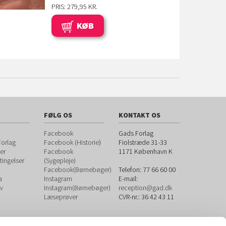
PRIS: 279,95 KR.
KØB
FØLG OS
KONTAKT OS
Facebook
Gads Forlag
orlag
Facebook (Historie
)
Fiolstræde 31-33
er
Facebook
1171
København K
ingelser
(Sygepleje)
Facebook(Børnebøger)
Telefon:
77 66 60 00
a
Instagram
E-mail:
v
Instagram(Børnebøger)
reception@gad.dk
Læseprøver
CVR-nr.: 36 42 43 11