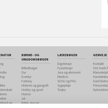
ERATUR
BØRNE- OG
LÆREBØGER
GENVEJE
UNGDOMSBØGER
 og
Ergoterapi
Kontakt
r
Billedbøger
Fysioterapi
Om Gads F
milie
Dyr
Jura og økonomi
Manuskript
 Bog
Eventyr
Medicin
Handelsbet
Fantasy
SOSU og PAU
Gad Ekstra
ikke
Historie og geografi
Sygepleje
Persondat
videnskab
Hobby og sport
Trojka
Nyhedsbre
demic
Humor
rker
Jul
amfund og
Krimi, gys og
spænding