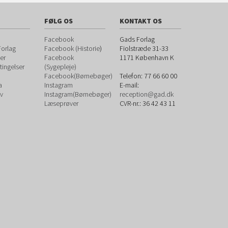
FØLG OS
KONTAKT OS
Facebook
Gads Forlag
orlag
Facebook (Historie
)
Fiolstræde 31-33
er
Facebook
1171
København K
ingelser
(Sygepleje)
Facebook(Børnebøger)
Telefon:
77 66 60 00
a
Instagram
E-mail:
v
Instagram(Børnebøger)
reception@gad.dk
Læseprøver
CVR-nr.: 36 42 43 11