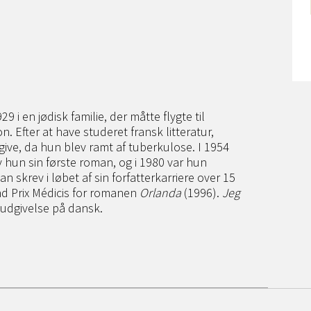
 i en jødisk familie, der måtte flygte til
. Efter at have studeret fransk litteratur,
ive, da hun blev ramt af tuberkulose. I 1954
v hun sin første roman, og i 1980 var hun
skrev i løbet af sin forfatterkarriere over 15
nd Prix Médicis for romanen
Orlanda
(1996).
Jeg
 udgivelse på dansk.