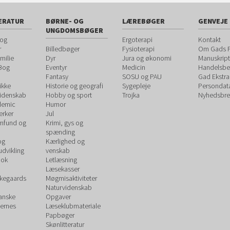
ERATUR
BØRNE- OG
LÆREBØGER
GENVEJE
UNGDOMSBØGER
 og
Ergoterapi
Kontakt
r
Billedbøger
Fysioterapi
Om Gads F
milie
Dyr
Jura og økonomi
Manuskript
 Bog
Eventyr
Medicin
Handelsbet
Fantasy
SOSU og PAU
Gad Ekstra
ikke
Historie og geografi
Sygepleje
Persondat
videnskab
Hobby og sport
Trojka
Nyhedsbre
demic
Humor
rker
Jul
amfund og
Krimi, gys og
spænding
og
Kærlighed og
udvikling
venskab
ook
Letlæsning
Læsekasser
rkegaards
Møgmisaktiviteter
Naturvidenskab
Danske
Opgaver
ernes
Læseklubmateriale
Papbøger
Skønlitteratur