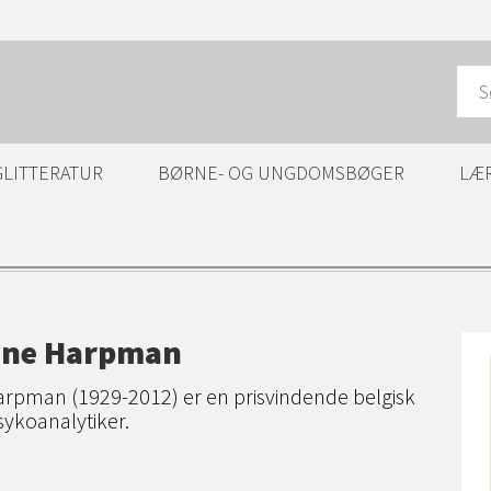
GLITTERATUR
BØRNE- OG UNGDOMSBØGER
LÆ
ine Harpman
arpman (1929-2012) er en prisvindende belgisk
sykoanalytiker.