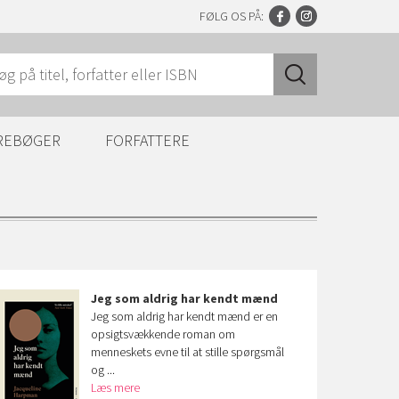
FØLG OS PÅ:
REBØGER
FORFATTERE
Jeg som aldrig har kendt mænd
Jeg som aldrig har kendt mænd er en
opsigtsvækkende roman om
menneskets evne til at stille spørgsmål
og ...
Læs mere