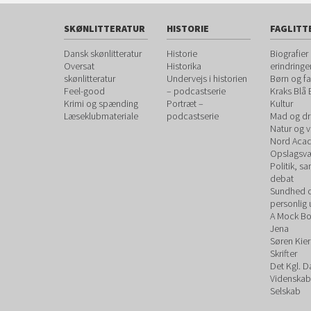
SKØNLITTERATUR
HISTORIE
FAGLITT
Dansk skønlitteratur
Historie
Biografier
Oversat
Historika
erindringe
skønlitteratur
Undervejs i historien
Børn og fa
Feel-good
– podcastserie
Kraks Blå
Krimi og spænding
Portræt –
Kultur
Læseklubmateriale
podcastserie
Mad og dr
Natur og 
Nord Aca
Opslagsvæ
Politik, s
debat
Sundhed 
personlig 
A Mock B
Jena
Søren Kie
Skrifter
Det Kgl. 
Videnskab
Selskab