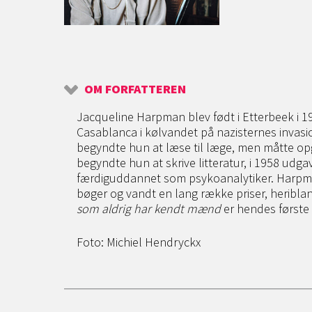
OM FORFATTEREN
Jacqueline Harpman blev født i Etterbeek i 1929
Casablanca i kølvandet på nazisternes invasion
begyndte hun at læse til læge, men måtte opg
begyndte hun at skrive litteratur, i 1958 udga
færdiguddannet som psykoanalytiker. Harpman 
bøger og vandt en lang række priser, heribla
som aldrig har kendt mænd
er hendes første
Foto: Michiel Hendryckx