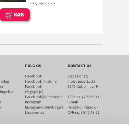
PRIS: 299,95 KR.
KØB
FØLG OS
KONTAKT OS
Facebook
Gads Forlag
orlag
Facebook (Historie
)
Fiolstræde 31-33
er
Facebook
1171
København K
ingelser
(Sygepleje)
Facebook(Børnebøger)
Telefon:
77 66 60 00
a
Instagram
E-mail:
v
Instagram(Børnebøger)
reception@gad.dk
Læseprøver
CVR-nr.: 36 42 43 11