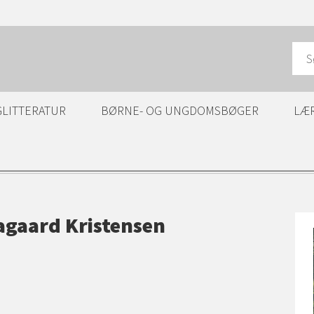
GLITTERATUR
BØRNE- OG UNGDOMSBØGER
LÆ
agaard Kristensen