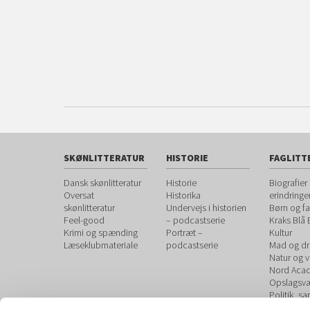
SKØNLITTERATUR
HISTORIE
FAGLITT
Dansk skønlitteratur
Historie
Biografier
Oversat
Historika
erindringe
skønlitteratur
Undervejs i historien
Børn og fa
Feel-good
– podcastserie
Kraks Blå
Krimi og spænding
Portræt –
Kultur
Læseklubmateriale
podcastserie
Mad og dr
Natur og 
Nord Aca
Opslagsvæ
Politik, s
debat