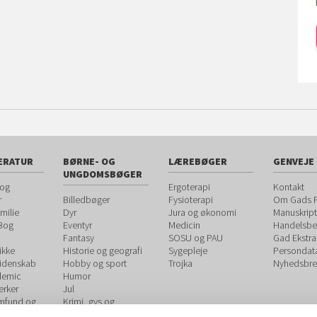
ERATUR
BØRNE- OG
LÆREBØGER
GENVEJE
UNGDOMSBØGER
 og
Ergoterapi
Kontakt
r
Billedbøger
Fysioterapi
Om Gads F
milie
Dyr
Jura og økonomi
Manuskript
 Bog
Eventyr
Medicin
Handelsbet
Fantasy
SOSU og PAU
Gad Ekstra
ikke
Historie og geografi
Sygepleje
Persondat
videnskab
Hobby og sport
Trojka
Nyhedsbre
demic
Humor
rker
Jul
amfund og
Krimi, gys og
spænding