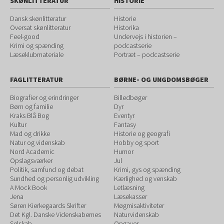
SKØNLITTERATUR
HISTORIE
Dansk skønlitteratur
Historie
Oversat skønlitteratur
Historika
Feel-good
Undervejs i historien –
Krimi og spænding
podcastserie
Læseklubmateriale
Portræt – podcastserie
FAGLITTERATUR
BØRNE- OG UNGDOMSBØGER
Biografier og erindringer
Billedbøger
Børn og familie
Dyr
Kraks Blå Bog
Eventyr
Kultur
Fantasy
Mad og drikke
Historie og geografi
Natur og videnskab
Hobby og sport
Nord Academic
Humor
Opslagsværker
Jul
Politik, samfund og debat
Krimi, gys og spænding
Sundhed og personlig udvikling
Kærlighed og venskab
A Mock Book
Letlæsning
Jena
Læsekasser
Søren Kierkegaards Skrifter
Møgmisaktiviteter
Det Kgl. Danske Videnskabernes
Naturvidenskab
Selskab
Opgaver