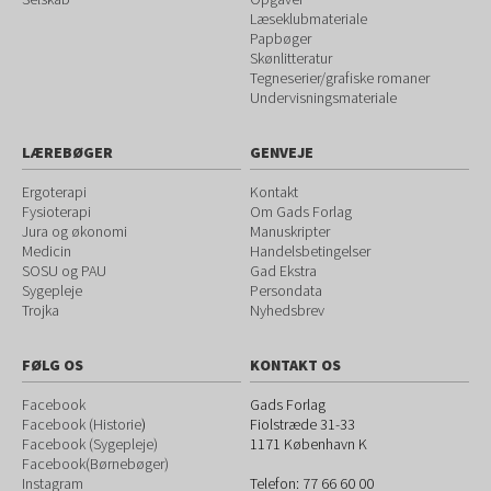
Læseklubmateriale
Papbøger
Skønlitteratur
Tegneserier/grafiske romaner
Undervisningsmateriale
LÆREBØGER
GENVEJE
Ergoterapi
Kontakt
Fysioterapi
Om Gads Forlag
Jura og økonomi
Manuskripter
Medicin
Handelsbetingelser
SOSU og PAU
Gad Ekstra
Sygepleje
Persondata
Trojka
Nyhedsbrev
FØLG OS
KONTAKT OS
Facebook
Gads Forlag
Facebook (Historie
)
Fiolstræde 31-33
Facebook (Sygepleje)
1171
København K
Facebook(Børnebøger)
Instagram
Telefon:
77 66 60 00