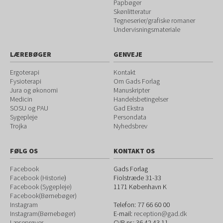
Papbøger
Skønlitteratur
Tegneserier/grafiske romaner
Undervisningsmateriale
LÆREBØGER
GENVEJE
Ergoterapi
Kontakt
Fysioterapi
Om Gads Forlag
Jura og økonomi
Manuskripter
Medicin
Handelsbetingelser
SOSU og PAU
Gad Ekstra
Sygepleje
Persondata
Trojka
Nyhedsbrev
FØLG OS
KONTAKT OS
Facebook
Gads Forlag
Facebook (Historie
)
Fiolstræde 31-33
Facebook (Sygepleje)
1171
København K
Facebook(Børnebøger)
Instagram
Telefon:
77 66 60 00
Instagram(Børnebøger)
E-mail:
reception@gad.dk
Læseprøver
CVR-nr.: 36 42 43 11