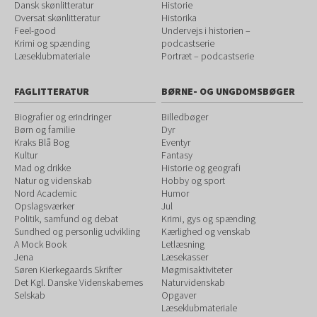
Dansk skønlitteratur
Historie
Oversat skønlitteratur
Historika
Feel-good
Undervejs i historien –
Krimi og spænding
podcastserie
Læseklubmateriale
Portræt – podcastserie
FAGLITTERATUR
BØRNE- OG UNGDOMSBØGER
Biografier og erindringer
Billedbøger
Børn og familie
Dyr
Kraks Blå Bog
Eventyr
Kultur
Fantasy
Mad og drikke
Historie og geografi
Natur og videnskab
Hobby og sport
Nord Academic
Humor
Opslagsværker
Jul
Politik, samfund og debat
Krimi, gys og spænding
Sundhed og personlig udvikling
Kærlighed og venskab
A Mock Book
Letlæsning
Jena
Læsekasser
Søren Kierkegaards Skrifter
Møgmisaktiviteter
Det Kgl. Danske Videnskabernes
Naturvidenskab
Selskab
Opgaver
Læseklubmateriale