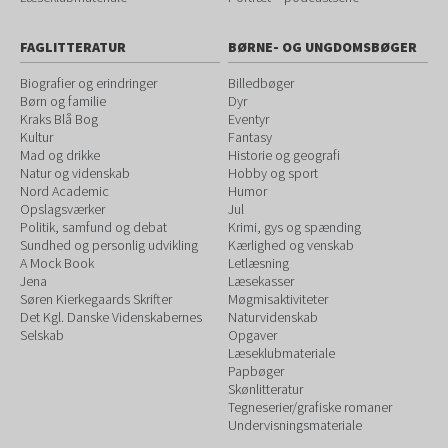
FAGLITTERATUR
BØRNE- OG UNGDOMSBØGER
Biografier og erindringer
Billedbøger
Børn og familie
Dyr
Kraks Blå Bog
Eventyr
Kultur
Fantasy
Mad og drikke
Historie og geografi
Natur og videnskab
Hobby og sport
Nord Academic
Humor
Opslagsværker
Jul
Politik, samfund og debat
Krimi, gys og spænding
Sundhed og personlig udvikling
Kærlighed og venskab
A Mock Book
Letlæsning
Jena
Læsekasser
Søren Kierkegaards Skrifter
Møgmisaktiviteter
Det Kgl. Danske Videnskabernes
Naturvidenskab
Selskab
Opgaver
Læseklubmateriale
Papbøger
Skønlitteratur
Tegneserier/grafiske romaner
Undervisningsmateriale