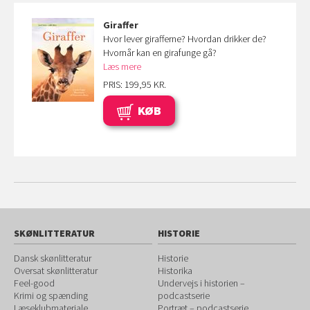
Giraffer
Hvor lever girafferne? Hvordan drikker de?
Hvornår kan en girafunge gå?
Læs mere
PRIS: 199,95 KR.
KØB
SKØNLITTERATUR
HISTORIE
Dansk skønlitteratur
Historie
Oversat skønlitteratur
Historika
Feel-good
Undervejs i historien –
Krimi og spænding
podcastserie
Læseklubmateriale
Portræt – podcastserie