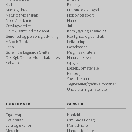
Kultur
Fantasy
Mad og drikke
Historie og geografi
Natur og videnskab
Hobby og sport
Nord Academic
Humor
Opslagsværker
Jul
Politik, samfund og debat
Krimi, gys og spænding
Sundhed og personlig udvikling
Kærlighed og venskab
A Mock Book
Letlæsning
Jena
Læsekasser
Søren Kierkegaards Skrifter
Møgmisaktiviteter
Det Kgl. Danske Videnskabernes
Naturvidenskab
Selskab
Opgaver
Læseklubmateriale
Papbøger
Skønlitteratur
Tegneserier/grafiske romaner
Undervisningsmateriale
LÆREBØGER
GENVEJE
Ergoterapi
Kontakt
Fysioterapi
Om Gads Forlag
Jura og økonomi
Manuskripter
Medicin
Handelsbetingelser