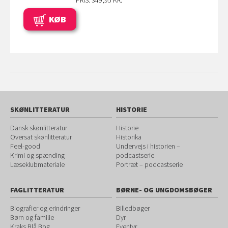
PRIS: 349,95 KR.
KØB
SKØNLITTERATUR
HISTORIE
Dansk skønlitteratur
Historie
Oversat skønlitteratur
Historika
Feel-good
Undervejs i historien –
Krimi og spænding
podcastserie
Læseklubmateriale
Portræt – podcastserie
FAGLITTERATUR
BØRNE- OG UNGDOMSBØGER
Biografier og erindringer
Billedbøger
Børn og familie
Dyr
Kraks Blå Bog
Eventyr