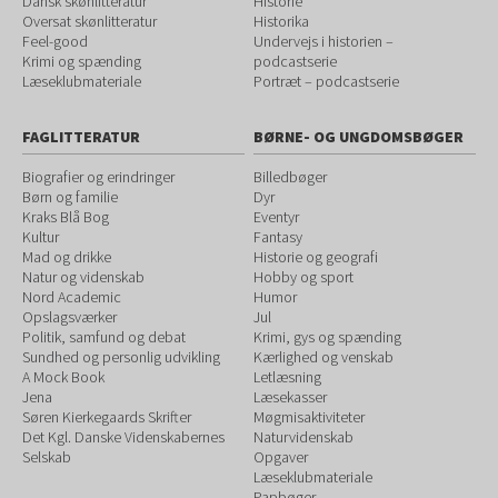
Dansk skønlitteratur
Historie
Oversat skønlitteratur
Historika
Feel-good
Undervejs i historien –
Krimi og spænding
podcastserie
Læseklubmateriale
Portræt – podcastserie
FAGLITTERATUR
BØRNE- OG UNGDOMSBØGER
Biografier og erindringer
Billedbøger
Børn og familie
Dyr
Kraks Blå Bog
Eventyr
Kultur
Fantasy
Mad og drikke
Historie og geografi
Natur og videnskab
Hobby og sport
Nord Academic
Humor
Opslagsværker
Jul
Politik, samfund og debat
Krimi, gys og spænding
Sundhed og personlig udvikling
Kærlighed og venskab
A Mock Book
Letlæsning
Jena
Læsekasser
Søren Kierkegaards Skrifter
Møgmisaktiviteter
Det Kgl. Danske Videnskabernes
Naturvidenskab
Selskab
Opgaver
Læseklubmateriale
Papbøger