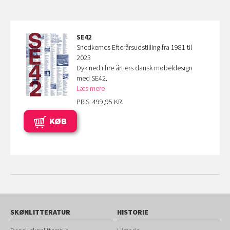
SE42
Snedkernes Efterårsudstilling fra 1981 til
2023
Dyk ned i fire årtiers dansk møbeldesign
med SE42.
Læs mere
PRIS: 499,95 KR.
KØB
SKØNLITTERATUR
HISTORIE