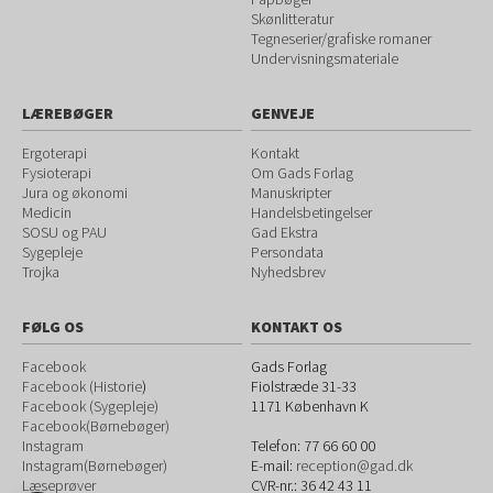
Skønlitteratur
Tegneserier/grafiske romaner
Undervisningsmateriale
LÆREBØGER
GENVEJE
Ergoterapi
Kontakt
Fysioterapi
Om Gads Forlag
Jura og økonomi
Manuskripter
Medicin
Handelsbetingelser
SOSU og PAU
Gad Ekstra
Sygepleje
Persondata
Trojka
Nyhedsbrev
FØLG OS
KONTAKT OS
Facebook
Gads Forlag
Facebook (Historie
)
Fiolstræde 31-33
Facebook (Sygepleje)
1171
København K
Facebook(Børnebøger)
Instagram
Telefon:
77 66 60 00
Instagram(Børnebøger)
E-mail:
reception@gad.dk
Læseprøver
CVR-nr.: 36 42 43 11