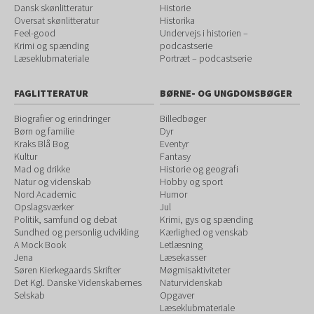
Dansk skønlitteratur
Historie
Oversat skønlitteratur
Historika
Feel-good
Undervejs i historien –
Krimi og spænding
podcastserie
Læseklubmateriale
Portræt – podcastserie
FAGLITTERATUR
BØRNE- OG UNGDOMSBØGER
Biografier og erindringer
Billedbøger
Børn og familie
Dyr
Kraks Blå Bog
Eventyr
Kultur
Fantasy
Mad og drikke
Historie og geografi
Natur og videnskab
Hobby og sport
Nord Academic
Humor
Opslagsværker
Jul
Politik, samfund og debat
Krimi, gys og spænding
Sundhed og personlig udvikling
Kærlighed og venskab
A Mock Book
Letlæsning
Jena
Læsekasser
Søren Kierkegaards Skrifter
Møgmisaktiviteter
Det Kgl. Danske Videnskabernes
Naturvidenskab
Selskab
Opgaver
Læseklubmateriale