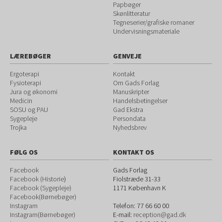
Papbøger
Skønlitteratur
Tegneserier/grafiske romaner
Undervisningsmateriale
LÆREBØGER
GENVEJE
Ergoterapi
Kontakt
Fysioterapi
Om Gads Forlag
Jura og økonomi
Manuskripter
Medicin
Handelsbetingelser
SOSU og PAU
Gad Ekstra
Sygepleje
Persondata
Trojka
Nyhedsbrev
FØLG OS
KONTAKT OS
Facebook
Gads Forlag
Facebook (Historie
)
Fiolstræde 31-33
Facebook (Sygepleje)
1171
København K
Facebook(Børnebøger)
Instagram
Telefon:
77 66 60 00
Instagram(Børnebøger)
E-mail:
reception@gad.dk