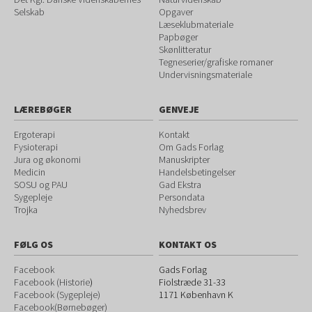
Selskab
Opgaver
Læseklubmateriale
Papbøger
Skønlitteratur
Tegneserier/grafiske romaner
Undervisningsmateriale
LÆREBØGER
GENVEJE
Ergoterapi
Kontakt
Fysioterapi
Om Gads Forlag
Jura og økonomi
Manuskripter
Medicin
Handelsbetingelser
SOSU og PAU
Gad Ekstra
Sygepleje
Persondata
Trojka
Nyhedsbrev
FØLG OS
KONTAKT OS
Facebook
Gads Forlag
Facebook (Historie
)
Fiolstræde 31-33
Facebook (Sygepleje)
1171
København K
Facebook(Børnebøger)