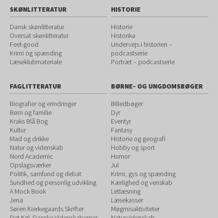
SKØNLITTERATUR
HISTORIE
Dansk skønlitteratur
Historie
Oversat skønlitteratur
Historika
Feel-good
Undervejs i historien –
Krimi og spænding
podcastserie
Læseklubmateriale
Portræt – podcastserie
FAGLITTERATUR
BØRNE- OG UNGDOMSBØGER
Biografier og erindringer
Billedbøger
Børn og familie
Dyr
Kraks Blå Bog
Eventyr
Kultur
Fantasy
Mad og drikke
Historie og geografi
Natur og videnskab
Hobby og sport
Nord Academic
Humor
Opslagsværker
Jul
Politik, samfund og debat
Krimi, gys og spænding
Sundhed og personlig udvikling
Kærlighed og venskab
A Mock Book
Letlæsning
Jena
Læsekasser
Søren Kierkegaards Skrifter
Møgmisaktiviteter
Det Kgl. Danske Videnskabernes
Naturvidenskab