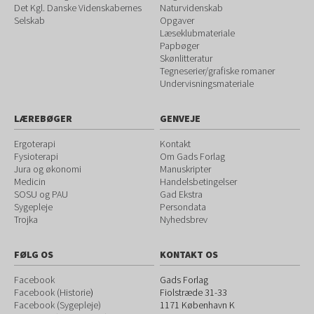
Det Kgl. Danske Videnskabernes
Naturvidenskab
Selskab
Opgaver
Læseklubmateriale
Papbøger
Skønlitteratur
Tegneserier/grafiske romaner
Undervisningsmateriale
LÆREBØGER
GENVEJE
Ergoterapi
Kontakt
Fysioterapi
Om Gads Forlag
Jura og økonomi
Manuskripter
Medicin
Handelsbetingelser
SOSU og PAU
Gad Ekstra
Sygepleje
Persondata
Trojka
Nyhedsbrev
FØLG OS
KONTAKT OS
Facebook
Gads Forlag
Facebook (Historie
)
Fiolstræde 31-33
Facebook (Sygepleje)
1171
København K