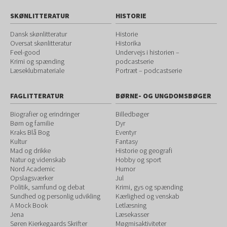
SKØNLITTERATUR
HISTORIE
Dansk skønlitteratur
Historie
Oversat skønlitteratur
Historika
Feel-good
Undervejs i historien –
Krimi og spænding
podcastserie
Læseklubmateriale
Portræt – podcastserie
FAGLITTERATUR
BØRNE- OG UNGDOMSBØGER
Biografier og erindringer
Billedbøger
Børn og familie
Dyr
Kraks Blå Bog
Eventyr
Kultur
Fantasy
Mad og drikke
Historie og geografi
Natur og videnskab
Hobby og sport
Nord Academic
Humor
Opslagsværker
Jul
Politik, samfund og debat
Krimi, gys og spænding
Sundhed og personlig udvikling
Kærlighed og venskab
A Mock Book
Letlæsning
Jena
Læsekasser
Søren Kierkegaards Skrifter
Møgmisaktiviteter