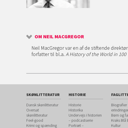
OM NEIL MACGREGOR
Neil MacGregor var en af de stiftende direktø
forfatter til bl.a.
A History of the World in 100
SKØNLITTERATUR
HISTORIE
FAGLITT
Dansk skønlitteratur
Historie
Biografier
Oversat
Historika
erindringe
skønlitteratur
Undervejs i historien
Børn og fa
Feel-good
– podcastserie
Kraks Blå
Krimi og spænding
Portræt –
Kultur