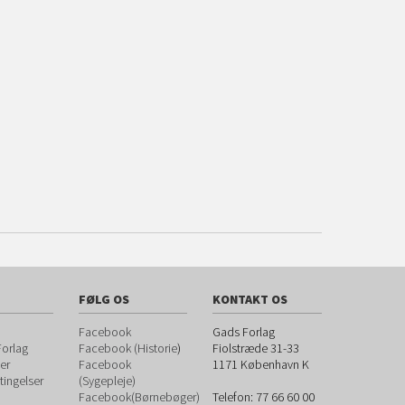
FØLG OS
KONTAKT OS
Facebook
Gads Forlag
orlag
Facebook (Historie
)
Fiolstræde 31-33
er
Facebook
1171
København K
ingelser
(Sygepleje)
Facebook(Børnebøger)
Telefon:
77 66 60 00