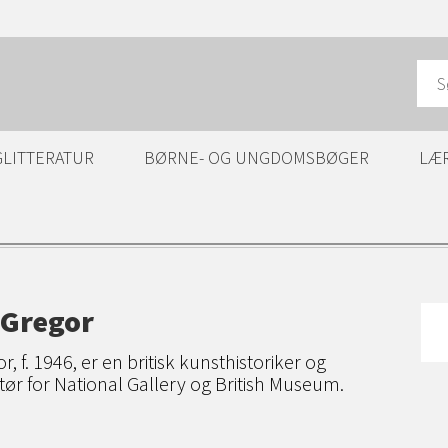
GLITTERATUR
BØRNE- OG UNGDOMSBØGER
LÆ
cGregor
, f. 1946, er en britisk kunsthistoriker og
ktør for National Gallery og British Museum.