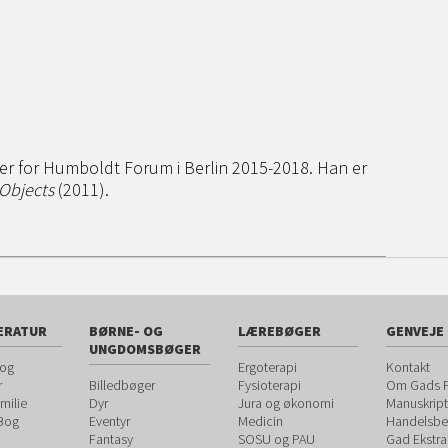
rer for Humboldt Forum i Berlin 2015-2018. Han er
 Objects
(2011).
ERATUR
BØRNE- OG
LÆREBØGER
GENVEJE
UNGDOMSBØGER
 og
Ergoterapi
Kontakt
r
Billedbøger
Fysioterapi
Om Gads F
milie
Dyr
Jura og økonomi
Manuskript
 Bog
Eventyr
Medicin
Handelsbet
Fantasy
SOSU og PAU
Gad Ekstra