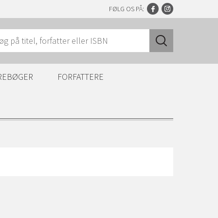
FØLG OS PÅ:
REBØGER
FORFATTERE