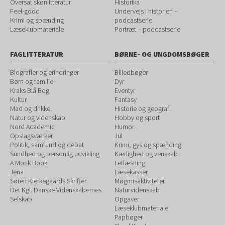
Oversat skønlitteratur
Historika
Feel-good
Undervejs i historien –
Krimi og spænding
podcastserie
Læseklubmateriale
Portræt – podcastserie
FAGLITTERATUR
BØRNE- OG UNGDOMSBØGER
Biografier og erindringer
Billedbøger
Børn og familie
Dyr
Kraks Blå Bog
Eventyr
Kultur
Fantasy
Mad og drikke
Historie og geografi
Natur og videnskab
Hobby og sport
Nord Academic
Humor
Opslagsværker
Jul
Politik, samfund og debat
Krimi, gys og spænding
Sundhed og personlig udvikling
Kærlighed og venskab
A Mock Book
Letlæsning
Jena
Læsekasser
Søren Kierkegaards Skrifter
Møgmisaktiviteter
Det Kgl. Danske Videnskabernes
Naturvidenskab
Selskab
Opgaver
Læseklubmateriale
Papbøger