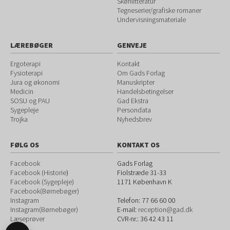
Skønlitteratur
Tegneserier/grafiske romaner
Undervisningsmateriale
LÆREBØGER
GENVEJE
Ergoterapi
Kontakt
Fysioterapi
Om Gads Forlag
Jura og økonomi
Manuskripter
Medicin
Handelsbetingelser
SOSU og PAU
Gad Ekstra
Sygepleje
Persondata
Trojka
Nyhedsbrev
FØLG OS
KONTAKT OS
Facebook
Gads Forlag
Facebook (Historie
)
Fiolstræde 31-33
Facebook (Sygepleje)
1171
København K
Facebook(Børnebøger)
Instagram
Telefon:
77 66 60 00
Instagram(Børnebøger)
E-mail:
reception@gad.dk
Læseprøver
CVR-nr.: 36 42 43 11