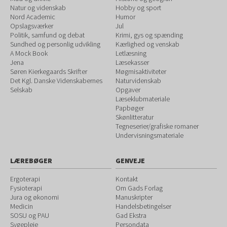
Natur og videnskab
Hobby og sport
Nord Academic
Humor
Opslagsværker
Jul
Politik, samfund og debat
Krimi, gys og spænding
Sundhed og personlig udvikling
Kærlighed og venskab
A Mock Book
Letlæsning
Jena
Læsekasser
Søren Kierkegaards Skrifter
Møgmisaktiviteter
Det Kgl. Danske Videnskabernes
Naturvidenskab
Selskab
Opgaver
Læseklubmateriale
Papbøger
Skønlitteratur
Tegneserier/grafiske romaner
Undervisningsmateriale
LÆREBØGER
GENVEJE
Ergoterapi
Kontakt
Fysioterapi
Om Gads Forlag
Jura og økonomi
Manuskripter
Medicin
Handelsbetingelser
SOSU og PAU
Gad Ekstra
Sygepleje
Persondata