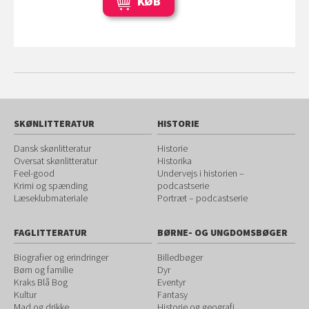
KØB
SKØNLITTERATUR
HISTORIE
Dansk skønlitteratur
Historie
Oversat skønlitteratur
Historika
Feel-good
Undervejs i historien –
Krimi og spænding
podcastserie
Læseklubmateriale
Portræt – podcastserie
FAGLITTERATUR
BØRNE- OG UNGDOMSBØGER
Biografier og erindringer
Billedbøger
Børn og familie
Dyr
Kraks Blå Bog
Eventyr
Kultur
Fantasy
Mad og drikke
Historie og geografi