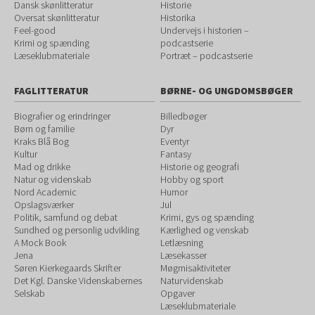
Dansk skønlitteratur
Historie
Oversat skønlitteratur
Historika
Feel-good
Undervejs i historien –
Krimi og spænding
podcastserie
Læseklubmateriale
Portræt – podcastserie
FAGLITTERATUR
BØRNE- OG UNGDOMSBØGER
Biografier og erindringer
Billedbøger
Børn og familie
Dyr
Kraks Blå Bog
Eventyr
Kultur
Fantasy
Mad og drikke
Historie og geografi
Natur og videnskab
Hobby og sport
Nord Academic
Humor
Opslagsværker
Jul
Politik, samfund og debat
Krimi, gys og spænding
Sundhed og personlig udvikling
Kærlighed og venskab
A Mock Book
Letlæsning
Jena
Læsekasser
Søren Kierkegaards Skrifter
Møgmisaktiviteter
Det Kgl. Danske Videnskabernes
Naturvidenskab
Selskab
Opgaver
Læseklubmateriale