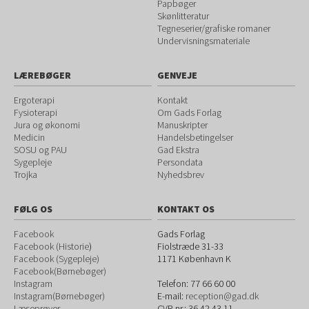
Papbøger
Skønlitteratur
Tegneserier/grafiske romaner
Undervisningsmateriale
LÆREBØGER
GENVEJE
Ergoterapi
Kontakt
Fysioterapi
Om Gads Forlag
Jura og økonomi
Manuskripter
Medicin
Handelsbetingelser
SOSU og PAU
Gad Ekstra
Sygepleje
Persondata
Trojka
Nyhedsbrev
FØLG OS
KONTAKT OS
Facebook
Gads Forlag
Facebook (Historie
)
Fiolstræde 31-33
Facebook (Sygepleje)
1171
København K
Facebook(Børnebøger)
Instagram
Telefon:
77 66 60 00
Instagram(Børnebøger)
E-mail:
reception@gad.dk
Læseprøver
CVR-nr.: 36 42 43 11