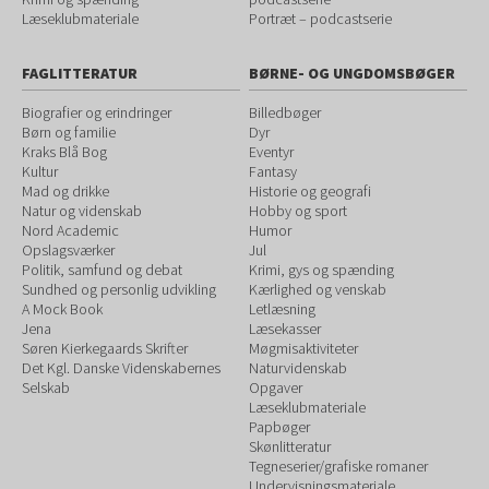
Læseklubmateriale
Portræt – podcastserie
FAGLITTERATUR
BØRNE- OG UNGDOMSBØGER
Biografier og erindringer
Billedbøger
Børn og familie
Dyr
Kraks Blå Bog
Eventyr
Kultur
Fantasy
Mad og drikke
Historie og geografi
Natur og videnskab
Hobby og sport
Nord Academic
Humor
Opslagsværker
Jul
Politik, samfund og debat
Krimi, gys og spænding
Sundhed og personlig udvikling
Kærlighed og venskab
A Mock Book
Letlæsning
Jena
Læsekasser
Søren Kierkegaards Skrifter
Møgmisaktiviteter
Det Kgl. Danske Videnskabernes
Naturvidenskab
Selskab
Opgaver
Læseklubmateriale
Papbøger
Skønlitteratur
Tegneserier/grafiske romaner
Undervisningsmateriale