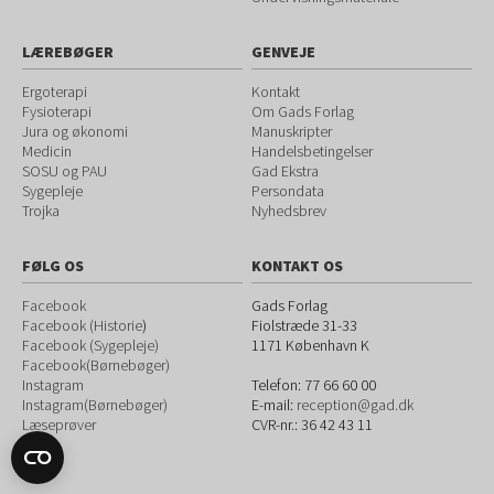
LÆREBØGER
GENVEJE
Ergoterapi
Kontakt
Fysioterapi
Om Gads Forlag
Jura og økonomi
Manuskripter
Medicin
Handelsbetingelser
SOSU og PAU
Gad Ekstra
Sygepleje
Persondata
Trojka
Nyhedsbrev
FØLG OS
KONTAKT OS
Facebook
Gads Forlag
Facebook (Historie
)
Fiolstræde 31-33
Facebook (Sygepleje)
1171
København K
Facebook(Børnebøger)
Instagram
Telefon:
77 66 60 00
Instagram(Børnebøger)
E-mail:
reception@gad.dk
Læseprøver
CVR-nr.: 36 42 43 11