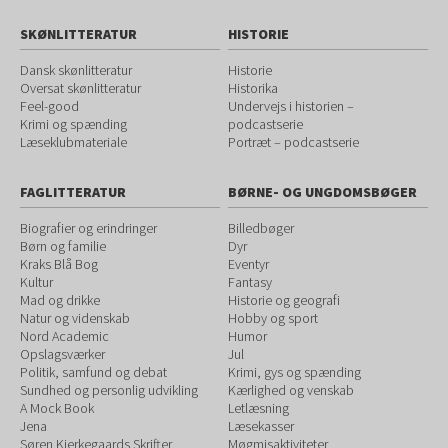
SKØNLITTERATUR
HISTORIE
Dansk skønlitteratur
Historie
Oversat skønlitteratur
Historika
Feel-good
Undervejs i historien –
Krimi og spænding
podcastserie
Læseklubmateriale
Portræt – podcastserie
FAGLITTERATUR
BØRNE- OG UNGDOMSBØGER
Biografier og erindringer
Billedbøger
Børn og familie
Dyr
Kraks Blå Bog
Eventyr
Kultur
Fantasy
Mad og drikke
Historie og geografi
Natur og videnskab
Hobby og sport
Nord Academic
Humor
Opslagsværker
Jul
Politik, samfund og debat
Krimi, gys og spænding
Sundhed og personlig udvikling
Kærlighed og venskab
A Mock Book
Letlæsning
Jena
Læsekasser
Søren Kierkegaards Skrifter
Møgmisaktiviteter