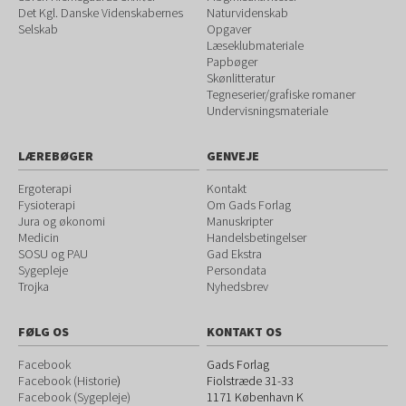
Det Kgl. Danske Videnskabernes
Naturvidenskab
Selskab
Opgaver
Læseklubmateriale
Papbøger
Skønlitteratur
Tegneserier/grafiske romaner
Undervisningsmateriale
LÆREBØGER
GENVEJE
Ergoterapi
Kontakt
Fysioterapi
Om Gads Forlag
Jura og økonomi
Manuskripter
Medicin
Handelsbetingelser
SOSU og PAU
Gad Ekstra
Sygepleje
Persondata
Trojka
Nyhedsbrev
FØLG OS
KONTAKT OS
Facebook
Gads Forlag
Facebook (Historie
)
Fiolstræde 31-33
Facebook (Sygepleje)
1171
København K