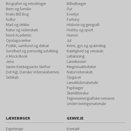
Biografier og erindringer
Billedbøger
Børn og familie
Dyr
Kraks Blå Bog
Eventyr
Kultur
Fantasy
Mad og drikke
Historie og geografi
Natur og videnskab
Hobby og sport
Nord Academic
Humor
Opslagsværker
Jul
Politik, samfund og debat
Krimi, gys og spænding
Sundhed og personlig udvikling
Kærlighed og venskab
A Mock Book
Letlæsning
Jena
Læsekasser
Søren Kierkegaards Skrifter
Møgmisaktiviteter
Det Kgl. Danske Videnskabernes
Naturvidenskab
Selskab
Opgaver
Læseklubmateriale
Papbøger
Skønlitteratur
Tegneserier/grafiske romaner
Undervisningsmateriale
LÆREBØGER
GENVEJE
Ergoterapi
Kontakt