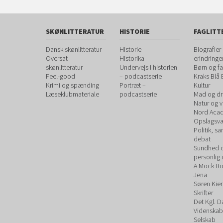
SKØNLITTERATUR
HISTORIE
FAGLITT
Dansk skønlitteratur
Historie
Biografier
Oversat
Historika
erindringe
skønlitteratur
Undervejs i historien
Børn og fa
Feel-good
– podcastserie
Kraks Blå
Krimi og spænding
Portræt –
Kultur
Læseklubmateriale
podcastserie
Mad og dr
Natur og 
Nord Aca
Opslagsvæ
Politik, s
debat
Sundhed 
personlig 
A Mock B
Jena
Søren Kie
Skrifter
Det Kgl. 
Videnskab
Selskab