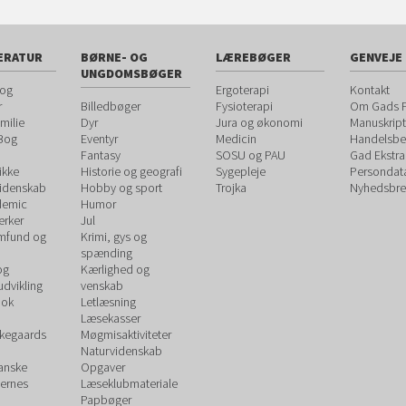
ERATUR
BØRNE- OG
LÆREBØGER
GENVEJE
UNGDOMSBØGER
 og
Ergoterapi
Kontakt
r
Billedbøger
Fysioterapi
Om Gads F
milie
Dyr
Jura og økonomi
Manuskript
 Bog
Eventyr
Medicin
Handelsbet
Fantasy
SOSU og PAU
Gad Ekstra
ikke
Historie og geografi
Sygepleje
Persondat
videnskab
Hobby og sport
Trojka
Nyhedsbre
demic
Humor
rker
Jul
amfund og
Krimi, gys og
spænding
og
Kærlighed og
udvikling
venskab
ook
Letlæsning
Læsekasser
rkegaards
Møgmisaktiviteter
Naturvidenskab
Danske
Opgaver
ernes
Læseklubmateriale
Papbøger