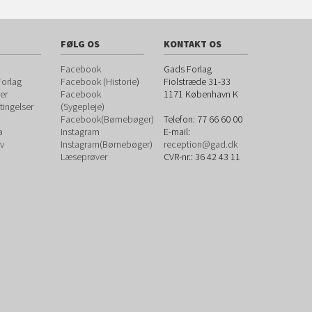
FØLG OS
KONTAKT OS
Facebook
Gads Forlag
orlag
Facebook (Historie
)
Fiolstræde 31-33
er
Facebook
1171
København K
ingelser
(Sygepleje)
Facebook(Børnebøger)
Telefon:
77 66 60 00
a
Instagram
E-mail:
v
Instagram(Børnebøger)
reception@gad.dk
Læseprøver
CVR-nr.: 36 42 43 11