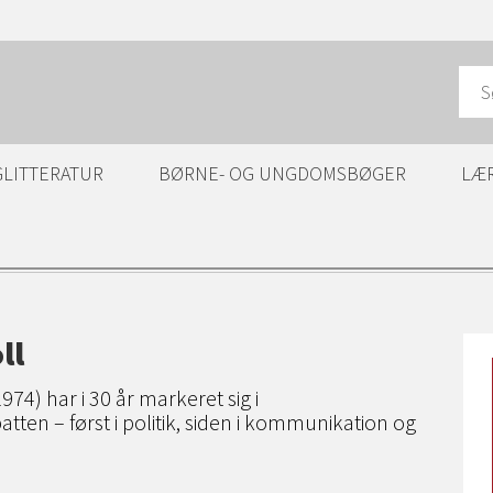
GLITTERATUR
BØRNE- OG UNGDOMSBØGER
LÆ
ll
1974) har i 30 år markeret sig i
ten – først i politik, siden i kommunikation og