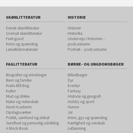
SKØNLITTERATUR
HISTORIE
Dansk skønlitteratur
Historie
Oversat skønlitteratur
Historika
Feel-good
Undervejs i historien –
Krimi og spænding
podcastserie
Læseklubmateriale
Portræt – podcastserie
FAGLITTERATUR
BØRNE- OG UNGDOMSBØGER
Biografier og erindringer
Billedbøger
Børn og familie
Dyr
Kraks Blå Bog
Eventyr
Kultur
Fantasy
Mad og drikke
Historie og geografi
Natur og videnskab
Hobby og sport
Nord Academic
Humor
Opslagsværker
Jul
Politik, samfund og debat
Krimi, gys og spænding
Sundhed og personlig udvikling
Kærlighed og venskab
A Mock Book
Letlæsning