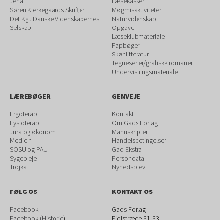
Jena
Læsekasser
Søren Kierkegaards Skrifter
Møgmisaktiviteter
Det Kgl. Danske Videnskabernes
Naturvidenskab
Selskab
Opgaver
Læseklubmateriale
Papbøger
Skønlitteratur
Tegneserier/grafiske romaner
Undervisningsmateriale
LÆREBØGER
GENVEJE
Ergoterapi
Kontakt
Fysioterapi
Om Gads Forlag
Jura og økonomi
Manuskripter
Medicin
Handelsbetingelser
SOSU og PAU
Gad Ekstra
Sygepleje
Persondata
Trojka
Nyhedsbrev
FØLG OS
KONTAKT OS
Facebook
Gads Forlag
Facebook (Historie
)
Fiolstræde 31-33