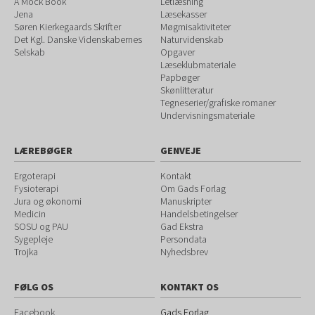
A Mock Book
Letlæsning
Jena
Læsekasser
Søren Kierkegaards Skrifter
Møgmisaktiviteter
Det Kgl. Danske Videnskabernes
Naturvidenskab
Selskab
Opgaver
Læseklubmateriale
Papbøger
Skønlitteratur
Tegneserier/grafiske romaner
Undervisningsmateriale
LÆREBØGER
GENVEJE
Ergoterapi
Kontakt
Fysioterapi
Om Gads Forlag
Jura og økonomi
Manuskripter
Medicin
Handelsbetingelser
SOSU og PAU
Gad Ekstra
Sygepleje
Persondata
Trojka
Nyhedsbrev
FØLG OS
KONTAKT OS
Facebook
Gads Forlag