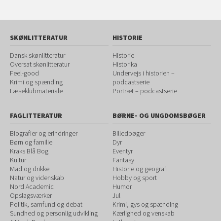
SKØNLITTERATUR
HISTORIE
Dansk skønlitteratur
Historie
Oversat skønlitteratur
Historika
Feel-good
Undervejs i historien –
Krimi og spænding
podcastserie
Læseklubmateriale
Portræt – podcastserie
FAGLITTERATUR
BØRNE- OG UNGDOMSBØGER
Biografier og erindringer
Billedbøger
Børn og familie
Dyr
Kraks Blå Bog
Eventyr
Kultur
Fantasy
Mad og drikke
Historie og geografi
Natur og videnskab
Hobby og sport
Nord Academic
Humor
Opslagsværker
Jul
Politik, samfund og debat
Krimi, gys og spænding
Sundhed og personlig udvikling
Kærlighed og venskab