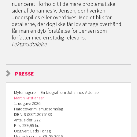
nuanceret i forhold til de mere problematiske
sider af Johannes V. Jensen, der hverken
underspilles eller overdrives. Med et blik for
detaljerne, der dog ikke får lov at tage overhånd,
får man en dyb forståelse for Jensen som
forfatter med en stadig relevans." –
Lektørudtalelse
PRESSE
Mytemageren - En biografi om Johannes V. Jensen
Martin Kristiansen
1. udgave 2026
Hardcover m. smudsomslag
ISBN: 9788712076483
Antal sider: 272
Pris: 299,95 kr.
Udgiver: Gads Forlag
Udgivelsesdato: 08-05-2026