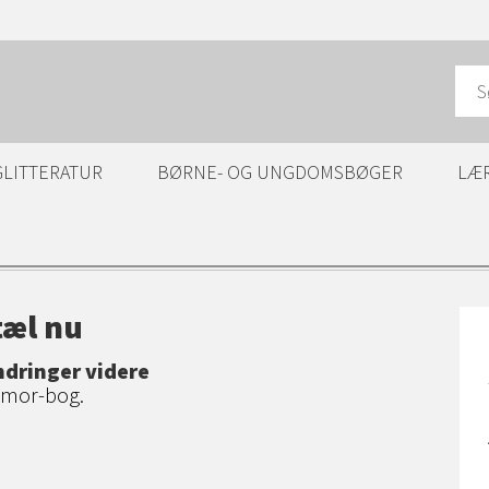
GLITTERATUR
BØRNE- OG UNGDOMSBØGER
LÆ
tæl nu
ndringer videre
n mor-bog.