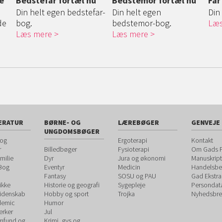
e
Bedstefar fortæl nu
Bedstemor fortæl nu
Far
Din helt egen bedstefar-
Din helt egen
Din
de
bog.
bedstemor-bog.
Læs
Læs mere
Læs mere
ERATUR
BØRNE- OG
LÆREBØGER
GENVEJE
UNGDOMSBØGER
 og
Ergoterapi
Kontakt
r
Billedbøger
Fysioterapi
Om Gads F
milie
Dyr
Jura og økonomi
Manuskript
 Bog
Eventyr
Medicin
Handelsbet
Fantasy
SOSU og PAU
Gad Ekstra
ikke
Historie og geografi
Sygepleje
Persondat
videnskab
Hobby og sport
Trojka
Nyhedsbre
demic
Humor
rker
Jul
amfund og
Krimi, gys og