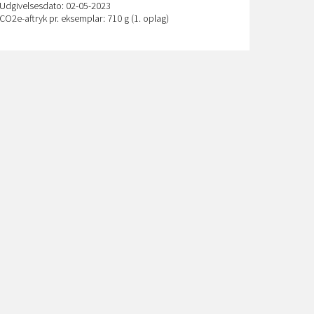
Udgivelsesdato: 02-05-2023
CO
2
e-aftryk pr. eksemplar: 710 g (1. oplag)