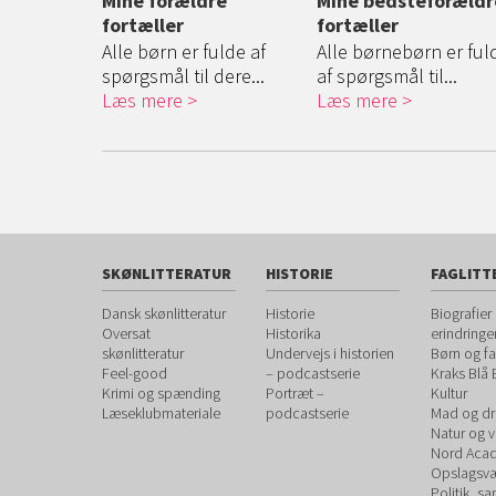
æl nu
Mine forældre
Mine bedsteforældr
fortæller
fortæller
defar gerne
..
Alle børn er fulde af
Alle børnebørn er ful
spørgsmål til dere...
af spørgsmål til...
Læs mere
Læs mere
SKØNLITTERATUR
HISTORIE
FAGLITT
Dansk skønlitteratur
Historie
Biografier
Oversat
Historika
erindringe
skønlitteratur
Undervejs i historien
Børn og fa
Feel-good
– podcastserie
Kraks Blå
Krimi og spænding
Portræt –
Kultur
Læseklubmateriale
podcastserie
Mad og dr
Natur og 
Nord Aca
Opslagsvæ
Politik, s