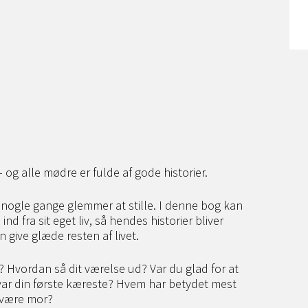
– og alle mødre er fulde af gode historier.
 nogle gange glemmer at stille. I denne bog kan
nd fra sit eget liv, så hendes historier bliver
n give glæde resten af livet.
? Hvordan så dit værelse ud? Var du glad for at
 var din første kæreste? Hvem har betydet mest
at være mor?