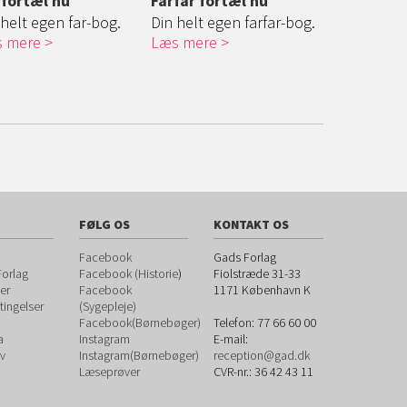
 fortæl nu
Farfar fortæl nu
Farmor for
 helt egen far-bog.
Din helt egen farfar-bog.
Din helt eg
 mere
Læs mere
bog.
Læs mere
FØLG OS
KONTAKT OS
Facebook
Gads Forlag
orlag
Facebook (Historie
)
Fiolstræde 31-33
er
Facebook
1171
København K
ingelser
(Sygepleje)
Facebook(Børnebøger)
Telefon:
77 66 60 00
a
Instagram
E-mail:
v
Instagram(Børnebøger)
reception@gad.dk
Læseprøver
CVR-nr.: 36 42 43 11