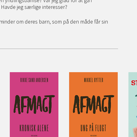
 yndlingsbamse? Var jeg glad for at gå i
Havde jeg særlige interesser?
 minder om deres barn, som på den måde får sin