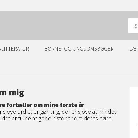
GLITTERATUR
BØRNE- OG UNGDOMSBØGER
LÆ
m mig
re fortæller om mine første år
r sjove ord eller gør ting, der er sjove at mindes
ældre er fulde af gode historier om deres børn.