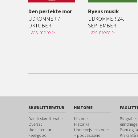
Den perfekte mor
Byens musik
d Ditlev
UDKOMMER 7.
UDKOMMER 24.
s' d...
OKTOBER
SEPTEMBER
Læs mere
Læs mere
SKØNLITTERATUR
HISTORIE
FAGLITT
Dansk skønlitteratur
Historie
Biografier
Oversat
Historika
erindringe
skønlitteratur
Undervejs i historien
Børn og fa
Feel-good
– podcastserie
Kraks Blå