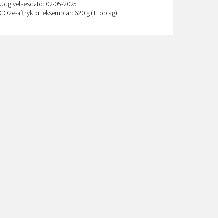
Udgivelsesdato: 02-05-2025
CO
2
e-aftryk pr. eksemplar: 620 g (1. oplag)