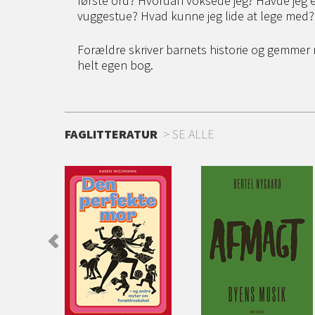
første ord? Hvordan voksede jeg? Havde jeg en
vuggestue? Hvad kunne jeg lide at lege med? 
Forældre skriver barnets historie og gemmer
helt egen bog.
FAGLITTERATUR
SE ALLE