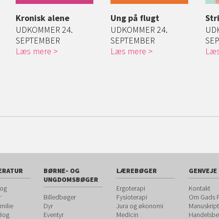
Kronisk alene
Ung på flugt
Str
UDKOMMER 24.
UDKOMMER 24.
UD
SEPTEMBER
SEPTEMBER
SE
Læs mere
Læs mere
Læs
ERATUR
BØRNE- OG
LÆREBØGER
GENVEJE
UNGDOMSBØGER
 og
Ergoterapi
Kontakt
r
Billedbøger
Fysioterapi
Om Gads F
milie
Dyr
Jura og økonomi
Manuskript
 Bog
Eventyr
Medicin
Handelsbet