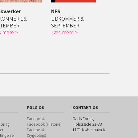
ikværker
NFS
Førkrigsti
KOMMER 16.
UDKOMMER 8.
UDKOMMER
PTEMBER
SEPTEMBER
SEPTEMBE
 mere
Læs mere
Læs mere
FØLG OS
KONTAKT OS
Facebook
Gads Forlag
orlag
Facebook (Historie
)
Fiolstræde 31-33
er
Facebook
1171
København K
ingelser
(Sygepleje)