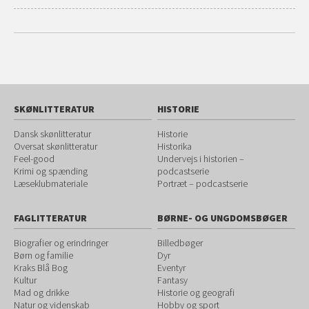
SKØNLITTERATUR
HISTORIE
Dansk skønlitteratur
Historie
Oversat skønlitteratur
Historika
Feel-good
Undervejs i historien –
Krimi og spænding
podcastserie
Læseklubmateriale
Portræt – podcastserie
FAGLITTERATUR
BØRNE- OG UNGDOMSBØGER
Biografier og erindringer
Billedbøger
Børn og familie
Dyr
Kraks Blå Bog
Eventyr
Kultur
Fantasy
Mad og drikke
Historie og geografi
Natur og videnskab
Hobby og sport