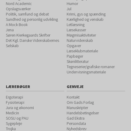
Nord Academic
Humor
Opslagsværker
Jul
Politik, samfund og debat
Krimi, gys og spænding
Sundhed og personlig udvikling
Kærlighed og venskab
A Mock Book
Letlæsning
Jena
Læsekasser
Søren Kierkegaards Skrifter
Møgmisaktiviteter
Det Kgl. Danske Videnskabernes
Naturvidenskab
Selskab
Opgaver
Læseklubmateriale
Papbøger
Skønlitteratur
Tegneserier/grafiske romaner
Undervisningsmateriale
LÆREBØGER
GENVEJE
Ergoterapi
Kontakt
Fysioterapi
Om Gads Forlag
Jura og økonomi
Manuskripter
Medicin
Handelsbetingelser
SOSU og PAU
Gad Ekstra
Sygepleje
Persondata
Trojka
Nyhedsbrev