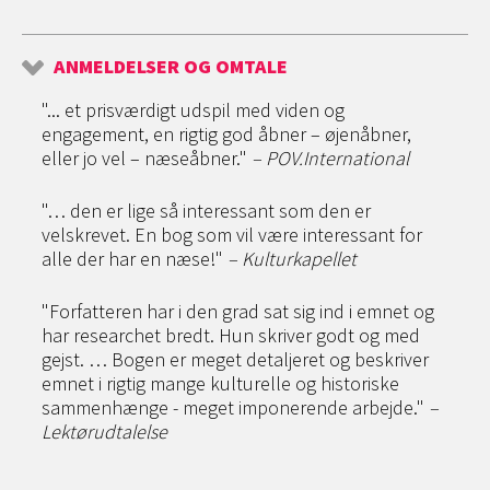
ANMELDELSER OG OMTALE
"... et prisværdigt udspil med viden og
engagement, en rigtig god åbner – øjenåbner,
eller jo vel – næseåbner."
– POV.International
"… den er lige så interessant som den er
velskrevet. En bog som vil være interessant for
alle der har en næse!"
– Kulturkapellet
"Forfatteren har i den grad sat sig ind i emnet og
har researchet bredt. Hun skriver godt og med
gejst. … Bogen er meget detaljeret og beskriver
emnet i rigtig mange kulturelle og historiske
sammenhænge - meget imponerende arbejde."
–
Lektørudtalelse