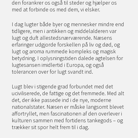
den forankrer os også til steder og hjælper os
med at forbinde os med dem, vi elsker.
I dag lugter både byer og mennesker mindre end
tidligere, men i antikken og middelalderen var
lugt og duft allestedsnærværende. Næsens
erfaringer udgjorde forskellen på liv og død, og
lugt og aroma rummede kompleks og magisk
betydning. I oplysningstiden dalede agtelsen for
lugtesansen imidlertid i Europa, og også
tolerancen over for lugt svandt ind.
Lugt blev i stigende grad forbundet med det
uciviliserede, de fattige og det fremmede. Med alt
det, der ikke passede ind i de nye, moderne
nationalstater. Næsen er måske langsomt blevet
affortryllet, men fascinationen af den overlever i
kulturen sammen med fortidens tankegods – og
trækker sit spor helt frem til i dag.