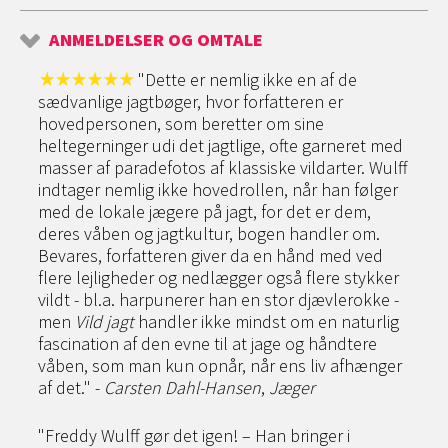
ANMELDELSER OG OMTALE
"Dette er nemlig ikke en af de
sædvanlige jagtbøger, hvor forfatteren er
hovedpersonen, som beretter om sine
heltegerninger udi det jagtlige, ofte garneret med
masser af paradefotos af klassiske vildarter. Wulff
indtager nemlig ikke hovedrollen, når han følger
med de lokale jægere på jagt, for det er dem,
deres våben og jagtkultur, bogen handler om.
Bevares, forfatteren giver da en hånd med ved
flere lejligheder og nedlægger også flere stykker
vildt - bl.a. harpunerer han en stor djævlerokke -
men
Vild jagt
handler ikke mindst om en naturlig
fascination af den evne til at jage og håndtere
våben, som man kun opnår, når ens liv afhænger
af det." -
Carsten Dahl-Hansen
,
Jæger
"Freddy Wulff gør det igen! – Han bringer i