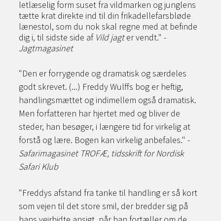
letlæselig form suset fra vildmarken og junglens
tætte krat direkte ind til din frikadellefarsbløde
lænestol, som du nok skal regne med at befinde
dig i, til sidste side af
Vild jagt
er vendt." ­-
Jagtmagasinet
"Den er forrygende og dramatisk og særdeles
godt skrevet. (...) Freddy Wulffs bog er heftig,
handlingsmættet og indimellem også dramatisk.
Men forfatteren har hjertet med og bliver de
steder, han besøger, i længere tid for virkelig at
forstå og lære. Bogen kan virkelig anbefales." -
Safarimagasinet TROFÆ, tidsskrift for Nordisk
Safari Klub
"
Freddys afstand fra tanke til handling er så kort
som vejen til det store smil, der bredder sig på
hans vejrbidte ansigt, når han fortæller om de