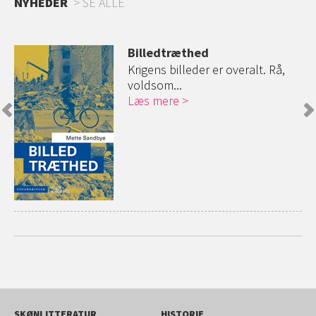
NYHEDER
SE ALLE
Billedtræthed
vi
Krigens billeder er overalt. Rå,
voldsom...
Læs mere
SKØNLITTERATUR
HISTORIE