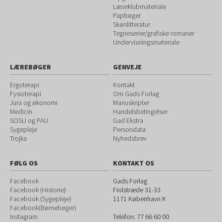
Læseklubmateriale
Papbøger
Skønlitteratur
Tegneserier/grafiske romaner
Undervisningsmateriale
LÆREBØGER
GENVEJE
Ergoterapi
Kontakt
Fysioterapi
Om Gads Forlag
Jura og økonomi
Manuskripter
Medicin
Handelsbetingelser
SOSU og PAU
Gad Ekstra
Sygepleje
Persondata
Trojka
Nyhedsbrev
FØLG OS
KONTAKT OS
Facebook
Gads Forlag
Facebook (Historie
)
Fiolstræde 31-33
Facebook (Sygepleje)
1171
København K
Facebook(Børnebøger)
Instagram
Telefon:
77 66 60 00