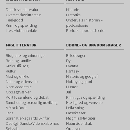
Dansk skønlitteratur
Historie
Oversat skønlitteratur
Historika
Feel-good
Undervejs i historien –
Krimi og spænding
podcastserie
Læseklubmateriale
Portræt – podcastserie
FAGLITTERATUR
BØRNE- OG UNGDOMSBØGER
Biografier og erindringer
Billedbøger
Børn og familie
Dyr
Kraks Blå Bog
Eventyr
Kultur
Fantasy
Mad og drikke
Historie og geografi
Natur og videnskab
Hobby og sport
Nord Academic
Humor
Opslagsværker
Jul
Politik, samfund og debat
Krimi, gys og spænding
Sundhed og personlig udvikling
Kærlighed og venskab
A Mock Book
Letlæsning
Jena
Læsekasser
Søren Kierkegaards Skrifter
Møgmisaktiviteter
Det Kgl. Danske Videnskabernes
Naturvidenskab
Selskab
Opgaver