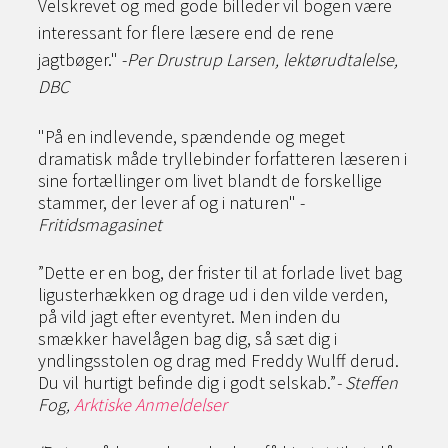
Velskrevet og med gode billeder vil bogen være
interessant for flere læsere end de rene
jagtbøger." -
Per Drustrup Larsen, lektørudtalelse,
DBC
"På en indlevende, spændende og meget
dramatisk måde tryllebinder forfatteren læseren i
sine fortællinger om livet blandt de forskellige
stammer, der lever af og i naturen" -
Fritidsmagasinet
”Dette er en bog, der frister til at forlade livet bag
ligusterhækken og drage ud i den vilde verden,
på vild jagt efter eventyret. Men inden du
smækker havelågen bag dig, så sæt dig i
yndlingsstolen og drag med Freddy Wulff derud.
Du vil hurtigt befinde dig i godt selskab.”
- Steffen
Fog,
Arktiske Anmeldelser