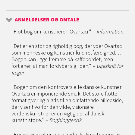
ANMELDELSER OG OMTALE
"Flot bog om kunstneren Ovartaci " –
Information
"Det er en stor og righoldig bog, der yder Ovartaci
som menneske og kunstner fuld retfærdighed. …
Bogen kan ligge fremme på kaffebordet, men
fortjener, at man fordyber sig i den."
– Ugeskrift for
læger
"Bogen om den kontroversielle danske kunstner
Ovartaci er imponerende smuk. Det store flotte
format giver rig plads til en omfattende billedside,
der viser hvorfor den vilde, visionære
verdenskunstner er en vigtig del af dansk
kunsthistorie."
– Bogblogger.dk
"Bogen giver et grundigt indblik i kunstnerens liv