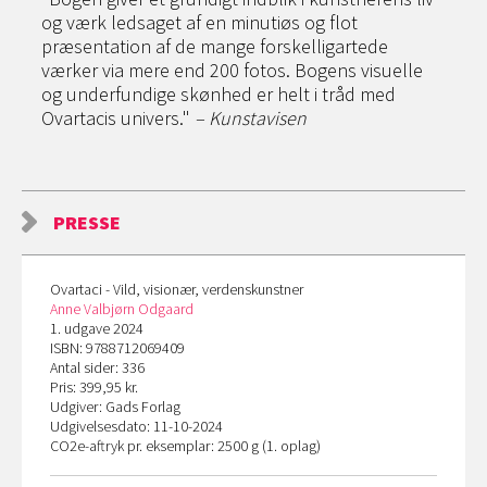
og værk ledsaget af en minutiøs og flot
præsentation af de mange forskelligartede
værker via mere end 200 fotos. Bogens visuelle
og underfundige skønhed er helt i tråd med
Ovartacis univers."
– Kunstavisen
PRESSE
Ovartaci - Vild, visionær, verdenskunstner
Anne Valbjørn Odgaard
1. udgave 2024
ISBN: 9788712069409
Antal sider: 336
Pris: 399,95 kr.
Udgiver: Gads Forlag
Udgivelsesdato: 11-10-2024
CO
2
e-aftryk pr. eksemplar: 2500 g (1. oplag)