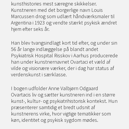
kunsthistories mest særegne skikkelser.
Kunstneren med det borgerlige navn Louis
Marcussen drog som udlært håndværksmaler til
Argentina i 1923 og vendte stærkt psykisk ændret
hjem efter seks år.
Han blev tvangsindlagt kort tid efter, og under sin
56 år lange indlæggelse på blandt andet
Psykiatrisk Hospital Risskov i Aarhus producerede
han under kunstnernavnet Ovartaci et væld af
vilde og visionære værker, der i dag har status af
verdenskunst i særklasse.
I bogen udfolder Anne Valbjørn Odgaard
Ovartacis liv og sætter kunstneren ind i en større
kunst-, kultur- og psykiatrihistorisk kontekst. Hun
præsenterer samtidig et bredt udsnit af
kunstnerens virke, hvor vigtige tematikker som
køn, identitet og psykisk sygdom mødes.