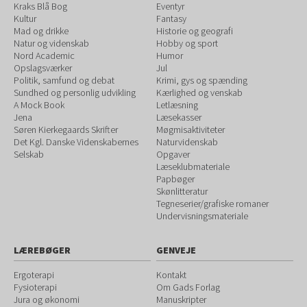
Kraks Blå Bog
Eventyr
Kultur
Fantasy
Mad og drikke
Historie og geografi
Natur og videnskab
Hobby og sport
Nord Academic
Humor
Opslagsværker
Jul
Politik, samfund og debat
Krimi, gys og spænding
Sundhed og personlig udvikling
Kærlighed og venskab
A Mock Book
Letlæsning
Jena
Læsekasser
Søren Kierkegaards Skrifter
Møgmisaktiviteter
Det Kgl. Danske Videnskabernes
Naturvidenskab
Selskab
Opgaver
Læseklubmateriale
Papbøger
Skønlitteratur
Tegneserier/grafiske romaner
Undervisningsmateriale
LÆREBØGER
GENVEJE
Ergoterapi
Kontakt
Fysioterapi
Om Gads Forlag
Jura og økonomi
Manuskripter