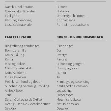
Dansk skønlitteratur
Historie
Oversat skønlitteratur
Historika
Feel-good
Undervejs i historien –
Krimi og spænding
podcastserie
Læseklubmateriale
Portræt – podcastserie
FAGLITTERATUR
BØRNE- OG UNGDOMSBØGER
Biografier og erindringer
Billedbøger
Børn og familie
Dyr
Kraks Blå Bog
Eventyr
Kultur
Fantasy
Mad og drikke
Historie og geografi
Natur og videnskab
Hobby og sport
Nord Academic
Humor
Opslagsværker
Jul
Politik, samfund og debat
Krimi, gys og spænding
Sundhed og personlig udvikling
Kærlighed og venskab
A Mock Book
Letlæsning
Jena
Læsekasser
Søren Kierkegaards Skrifter
Møgmisaktiviteter
Det Kgl. Danske Videnskabernes
Naturvidenskab
Selskab
Opgaver