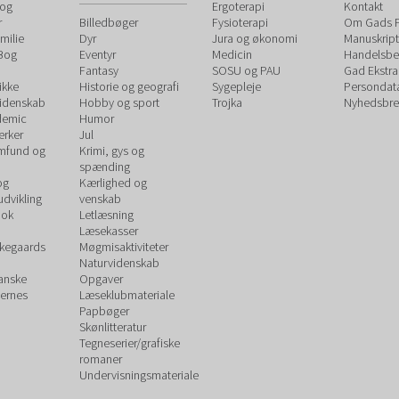
 og
Ergoterapi
Kontakt
r
Billedbøger
Fysioterapi
Om Gads F
milie
Dyr
Jura og økonomi
Manuskript
 Bog
Eventyr
Medicin
Handelsbet
Fantasy
SOSU og PAU
Gad Ekstra
ikke
Historie og geografi
Sygepleje
Persondat
videnskab
Hobby og sport
Trojka
Nyhedsbre
demic
Humor
rker
Jul
amfund og
Krimi, gys og
spænding
og
Kærlighed og
udvikling
venskab
ook
Letlæsning
Læsekasser
rkegaards
Møgmisaktiviteter
Naturvidenskab
Danske
Opgaver
ernes
Læseklubmateriale
Papbøger
Skønlitteratur
Tegneserier/grafiske
romaner
Undervisningsmateriale