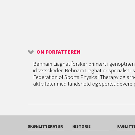
OM FORFATTEREN
Behnam Liaghat forsker primært i genoptræni
idrætsskader. Behnam Liaghat er specialist i 
Federation of Sports Physical Therapy og ar
aktiviteter med landshold og sportsudøvere p
SKØNLITTERATUR
HISTORIE
FAGLITT