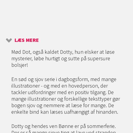
LÆS MERE
Mød Dot, også kaldet Dotty, hun elsker at løse
mysterier, løbe hurtigt og sutte på supersure
bolsjer!
En sød og sjov serie i dagbogsform, med mange
illustrationer - og med en hovedperson, der
tackler udfordringer med en positiv tilgang. De
mange illustrationer og forskellige teksttyper gør
bogen sjov og nemmere at læse for mange. De
enkelte bind kan læses uafhængigt af hinanden.
Dotty og hendes ven Bønne er på sommerferie.
Der er så mange sjove ting at lave ved stranden