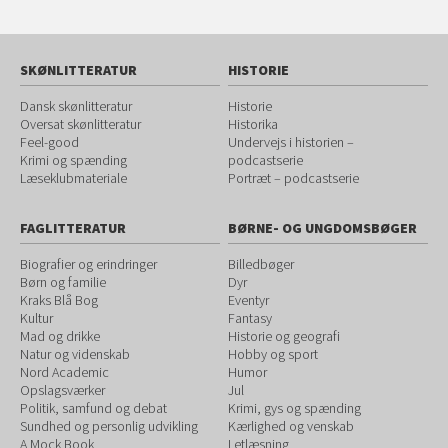
SKØNLITTERATUR
HISTORIE
Dansk skønlitteratur
Historie
Oversat skønlitteratur
Historika
Feel-good
Undervejs i historien –
Krimi og spænding
podcastserie
Læseklubmateriale
Portræt – podcastserie
FAGLITTERATUR
BØRNE- OG UNGDOMSBØGER
Biografier og erindringer
Billedbøger
Børn og familie
Dyr
Kraks Blå Bog
Eventyr
Kultur
Fantasy
Mad og drikke
Historie og geografi
Natur og videnskab
Hobby og sport
Nord Academic
Humor
Opslagsværker
Jul
Politik, samfund og debat
Krimi, gys og spænding
Sundhed og personlig udvikling
Kærlighed og venskab
A Mock Book
Letlæsning