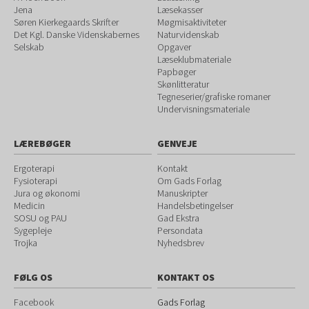
Jena
Læsekasser
Søren Kierkegaards Skrifter
Møgmisaktiviteter
Det Kgl. Danske Videnskabernes
Naturvidenskab
Selskab
Opgaver
Læseklubmateriale
Papbøger
Skønlitteratur
Tegneserier/grafiske romaner
Undervisningsmateriale
LÆREBØGER
GENVEJE
Ergoterapi
Kontakt
Fysioterapi
Om Gads Forlag
Jura og økonomi
Manuskripter
Medicin
Handelsbetingelser
SOSU og PAU
Gad Ekstra
Sygepleje
Persondata
Trojka
Nyhedsbrev
FØLG OS
KONTAKT OS
Facebook
Gads Forlag