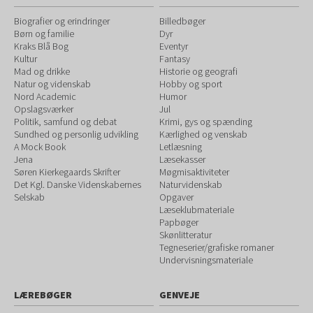
Biografier og erindringer
Billedbøger
Børn og familie
Dyr
Kraks Blå Bog
Eventyr
Kultur
Fantasy
Mad og drikke
Historie og geografi
Natur og videnskab
Hobby og sport
Nord Academic
Humor
Opslagsværker
Jul
Politik, samfund og debat
Krimi, gys og spænding
Sundhed og personlig udvikling
Kærlighed og venskab
A Mock Book
Letlæsning
Jena
Læsekasser
Søren Kierkegaards Skrifter
Møgmisaktiviteter
Det Kgl. Danske Videnskabernes
Naturvidenskab
Selskab
Opgaver
Læseklubmateriale
Papbøger
Skønlitteratur
Tegneserier/grafiske romaner
Undervisningsmateriale
LÆREBØGER
GENVEJE