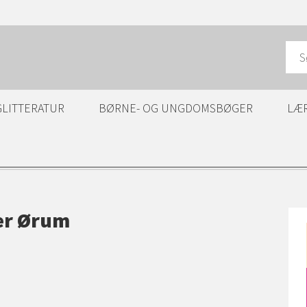
GLITTERATUR
BØRNE- OG UNGDOMSBØGER
LÆ
fer Ørum