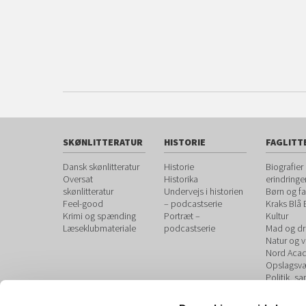
SKØNLITTERATUR
HISTORIE
FAGLITT
Dansk skønlitteratur
Historie
Biografier
Oversat
Historika
erindringe
skønlitteratur
Undervejs i historien
Børn og fa
Feel-good
– podcastserie
Kraks Blå
Krimi og spænding
Portræt –
Kultur
Læseklubmateriale
podcastserie
Mad og dr
Natur og 
Nord Aca
Opslagsvæ
Politik, s
debat
Sundhed 