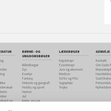
ERATUR
BØRNE- OG
LÆREBØGER
GENVEJE
UNGDOMSBØGER
 og
Ergoterapi
Kontakt
r
Billedbøger
Fysioterapi
Om Gads F
milie
Dyr
Jura og økonomi
Manuskript
 Bog
Eventyr
Medicin
Handelsbet
Fantasy
SOSU og PAU
Gad Ekstra
ikke
Historie og geografi
Sygepleje
Persondat
videnskab
Hobby og sport
Trojka
Nyhedsbre
demic
Humor
rker
Jul
amfund og
Krimi, gys og
spænding
og
Kærlighed og