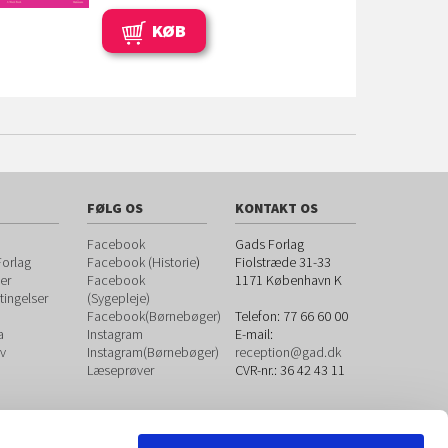
KØB
FØLG OS
KONTAKT OS
Facebook
Gads Forlag
orlag
Facebook (Historie
)
Fiolstræde 31-33
er
Facebook
1171
København K
ingelser
(Sygepleje)
Facebook(Børnebøger)
Telefon:
77 66 60 00
a
Instagram
E-mail:
v
Instagram(Børnebøger)
reception@gad.dk
Læseprøver
CVR-nr.: 36 42 43 11