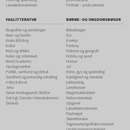
Læseklubmateriale
Portræt – podcastserie
FAGLITTERATUR
BØRNE- OG UNGDOMSBØGER
Biografier og erindringer
Billedbøger
Børn og familie
Dyr
Kraks Blå Bog
Eventyr
Kultur
Fantasy
Mad og drikke
Historie og geografi
Natur og videnskab
Hobby og sport
Nord Academic
Humor
Opslagsværker
Jul
Politik, samfund og debat
Krimi, gys og spænding
Sundhed og personlig udvikling
Kærlighed og venskab
A Mock Book
Letlæsning
Jena
Læsekasser
Søren Kierkegaards Skrifter
Møgmisaktiviteter
Det Kgl. Danske Videnskabernes
Naturvidenskab
Selskab
Opgaver
Læseklubmateriale
Papbøger
Skønlitteratur
Tegneserier/grafiske romaner
Undervisningsmateriale