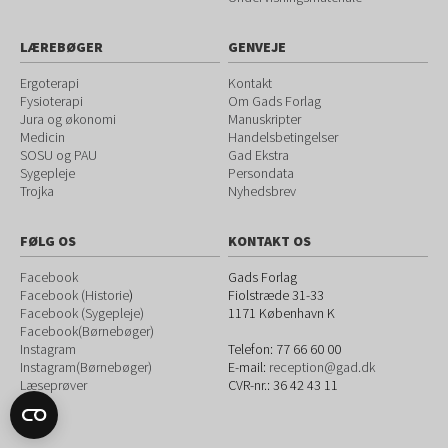
LÆREBØGER
GENVEJE
Ergoterapi
Kontakt
Fysioterapi
Om Gads Forlag
Jura og økonomi
Manuskripter
Medicin
Handelsbetingelser
SOSU og PAU
Gad Ekstra
Sygepleje
Persondata
Trojka
Nyhedsbrev
FØLG OS
KONTAKT OS
Facebook
Gads Forlag
Facebook (Historie
)
Fiolstræde 31-33
Facebook (Sygepleje)
1171
København K
Facebook(Børnebøger)
Instagram
Telefon:
77 66 60 00
Instagram(Børnebøger)
E-mail:
reception@gad.dk
Læseprøver
CVR-nr.: 36 42 43 11