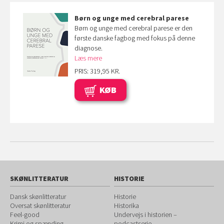
Børn og unge med cerebral parese
Børn og unge med cerebral parese er den
første danske fagbog med fokus på denne
diagnose.
Læs mere
PRIS: 319,95 KR.
KØB
SKØNLITTERATUR
HISTORIE
Dansk skønlitteratur
Historie
Oversat skønlitteratur
Historika
Feel-good
Undervejs i historien –
Krimi og spænding
podcastserie