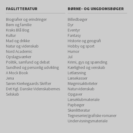
FAGLITTERATUR
BØRNE- OG UNGDOMSBØGER
Biografier og erindringer
Billedbøger
Børn og familie
Dyr
Kraks Blå Bog
Eventyr
Kultur
Fantasy
Mad og drikke
Historie og geografi
Natur og videnskab
Hobby og sport
Nord Academic
Humor
Opslagsværker
Jul
Politik, samfund og debat
Krimi, gys og spænding
Sundhed og personlig udvikling
Kærlighed og venskab
A Mock Book
Letlæsning
Jena
Læsekasser
Søren Kierkegaards Skrifter
Møgmisaktiviteter
Det Kgl. Danske Videnskabernes
Naturvidenskab
Selskab
Opgaver
Læseklubmateriale
Papbøger
Skønlitteratur
Tegneserier/grafiske romaner
Undervisningsmateriale