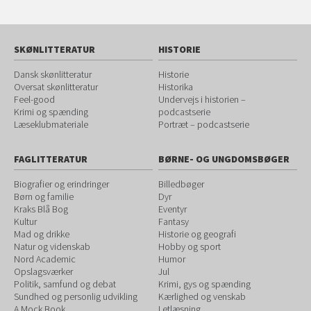
SKØNLITTERATUR
HISTORIE
Dansk skønlitteratur
Historie
Oversat skønlitteratur
Historika
Feel-good
Undervejs i historien –
Krimi og spænding
podcastserie
Læseklubmateriale
Portræt – podcastserie
FAGLITTERATUR
BØRNE- OG UNGDOMSBØGER
Biografier og erindringer
Billedbøger
Børn og familie
Dyr
Kraks Blå Bog
Eventyr
Kultur
Fantasy
Mad og drikke
Historie og geografi
Natur og videnskab
Hobby og sport
Nord Academic
Humor
Opslagsværker
Jul
Politik, samfund og debat
Krimi, gys og spænding
Sundhed og personlig udvikling
Kærlighed og venskab
A Mock Book
Letlæsning