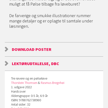
muligt at få Pølse tilbage fra løveburet?
De farverige og smukke illustrationer rummer
mange detaljer og er oplagte til samtale under
læsningen.
DOWNLOAD POSTER
LEKTØRUDTALELSE, DBC
Tre røvere og en pølseløve
Thorstein Thomsen
&
Rasmus Bregnhøi
1. udgave 2022
Hardcover
Aldersgruppe: 0-5 år, 6-9 år
ISBN: 9788762738980
Antal sider: 32