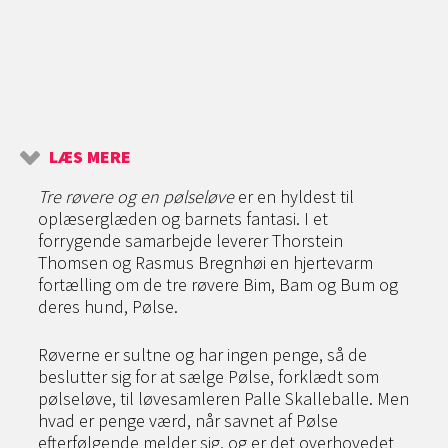
LÆS MERE
Tre røvere og en pølseløve
er en hyldest til
oplæserglæden og barnets fantasi. I et
forrygende samarbejde leverer Thorstein
Thomsen og Rasmus Bregnhøi en hjertevarm
fortælling om de tre røvere Bim, Bam og Bum og
deres hund, Pølse.
Røverne er sultne og har ingen penge, så de
beslutter sig for at sælge Pølse, forklædt som
pølseløve, til løvesamleren Palle Skalleballe. Men
hvad er penge værd, når savnet af Pølse
efterfølgende melder sig, og er det overhovedet