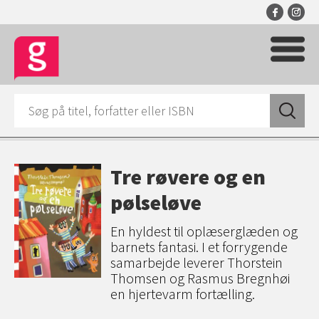
Tre røvere og en
pølseløve
En hyldest til oplæserglæden og
barnets fantasi. I et forrygende
samarbejde leverer Thorstein
Thomsen og Rasmus Bregnhøi
en hjertevarm fortælling.