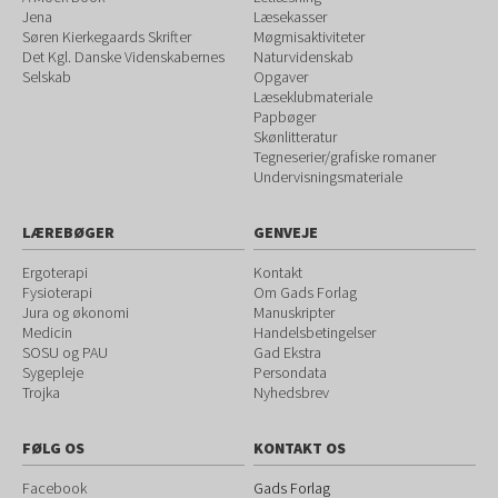
Jena
Læsekasser
Søren Kierkegaards Skrifter
Møgmisaktiviteter
Det Kgl. Danske Videnskabernes
Naturvidenskab
Selskab
Opgaver
Læseklubmateriale
Papbøger
Skønlitteratur
Tegneserier/grafiske romaner
Undervisningsmateriale
LÆREBØGER
GENVEJE
Ergoterapi
Kontakt
Fysioterapi
Om Gads Forlag
Jura og økonomi
Manuskripter
Medicin
Handelsbetingelser
SOSU og PAU
Gad Ekstra
Sygepleje
Persondata
Trojka
Nyhedsbrev
FØLG OS
KONTAKT OS
Facebook
Gads Forlag