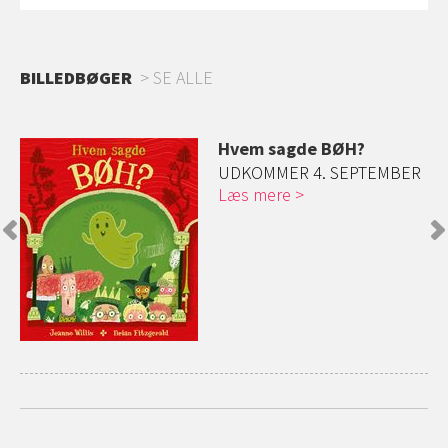
BILLEDBØGER
SE ALLE
øg
Hvem sagde BØH?
ge
UDKOMMER 4. SEPTEMBER
Læs mere