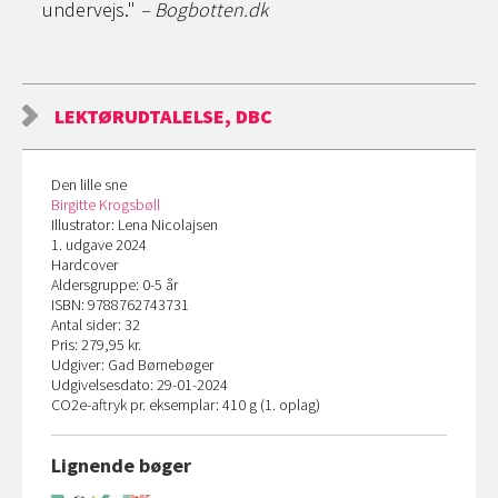
undervejs."
– Bogbotten.dk
LEKTØRUDTALELSE, DBC
Den lille sne
Birgitte Krogsbøll
Illustrator: Lena Nicolajsen
1. udgave 2024
Hardcover
Aldersgruppe: 0-5 år
ISBN: 9788762743731
Antal sider: 32
Pris: 279,95 kr.
Udgiver: Gad Børnebøger
Udgivelsesdato: 29-01-2024
CO
2
e-aftryk pr. eksemplar: 410 g (1. oplag)
Lignende bøger