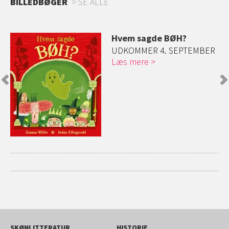
BILLEDBØGER
SE ALLE
øg
Hvem sagde BØH?
ge
UDKOMMER 4. SEPTEMBER
Læs mere
SKØNLITTERATUR
HISTORIE