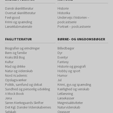
Dansk skønlitteratur
Historie
Oversat skønlitteratur
Historika
Feel-good
Undervejs i historien –
Krimi og spænding
podcastserie
Læseklubmateriale
Portræt – podcastserie
FAGLITTERATUR
BØRNE- OG UNGDOMSBØGER
Biografier og erindringer
Billedbøger
Børn og familie
Dyr
Kraks Blå Bog
Eventyr
Kultur
Fantasy
Mad og drikke
Historie og geografi
Natur og videnskab
Hobby og sport
Nord Academic
Humor
Opslagsværker
Jul
Politik, samfund og debat
Krimi, gys og spænding
Sundhed og personlig udvikling
Kærlighed og venskab
A Mock Book
Letlæsning
Jena
Læsekasser
Søren Kierkegaards Skrifter
Møgmisaktiviteter
Det Kgl. Danske Videnskabernes
Naturvidenskab
Selskab
Opgaver