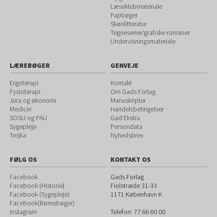
Læseklubmateriale
Papbøger
Skønlitteratur
Tegneserier/grafiske romaner
Undervisningsmateriale
LÆREBØGER
GENVEJE
Ergoterapi
Kontakt
Fysioterapi
Om Gads Forlag
Jura og økonomi
Manuskripter
Medicin
Handelsbetingelser
SOSU og PAU
Gad Ekstra
Sygepleje
Persondata
Trojka
Nyhedsbrev
FØLG OS
KONTAKT OS
Facebook
Gads Forlag
Facebook (Historie
)
Fiolstræde 31-33
Facebook (Sygepleje)
1171
København K
Facebook(Børnebøger)
Instagram
Telefon:
77 66 60 00