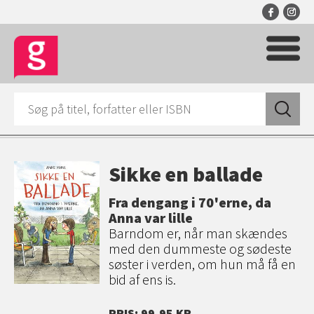
Sikke en ballade
Fra dengang i 70'erne, da
Anna var lille
Barndom er, når man skændes
med den dummeste og sødeste
søster i verden, om hun må få en
bid af ens is.
PRIS: 99,95 KR.