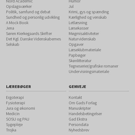
Nord Academic
Humor
Opslagsværker
Jul
Politik, samfund og debat
Krimi, gys og spænding
Sundhed og personlig udvikling
Kærlighed og venskab
A Mock Book
Letlæsning
Jena
Læsekasser
Søren Kierkegaards Skrifter
Møgmisaktiviteter
Det Kgl. Danske Videnskabernes
Naturvidenskab
Selskab
Opgaver
Læseklubmateriale
Papbøger
Skønlitteratur
Tegneserier/grafiske romaner
Undervisningsmateriale
LÆREBØGER
GENVEJE
Ergoterapi
Kontakt
Fysioterapi
Om Gads Forlag
Jura og økonomi
Manuskripter
Medicin
Handelsbetingelser
SOSU og PAU
Gad Ekstra
Sygepleje
Persondata
Trojka
Nyhedsbrev