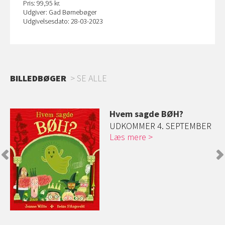
Pris: 99,95 kr.
Udgiver: Gad Børnebøger
Udgivelsesdato: 28-03-2023
BILLEDBØGER
SE ALLE
øg
Hvem sagde BØH?
ge
UDKOMMER 4. SEPTEMBER
Læs mere