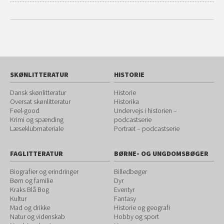
SKØNLITTERATUR
HISTORIE
Dansk skønlitteratur
Historie
Oversat skønlitteratur
Historika
Feel-good
Undervejs i historien –
Krimi og spænding
podcastserie
Læseklubmateriale
Portræt – podcastserie
FAGLITTERATUR
BØRNE- OG UNGDOMSBØGER
Biografier og erindringer
Billedbøger
Børn og familie
Dyr
Kraks Blå Bog
Eventyr
Kultur
Fantasy
Mad og drikke
Historie og geografi
Natur og videnskab
Hobby og sport