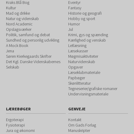
Kraks Blå Bog
Eventyr
Kultur
Fantasy
Mad og drikke
Historie og geografi
Natur og videnskab
Hobby og sport
Nord Academic
Humor
Opslagsværker
Jul
Politik, samfund og debat
Krimi, gys og spænding
Sundhed og personlig udvikling
Kærlighed og venskab
A Mock Book
Letlæsning
Jena
Læsekasser
Søren Kierkegaards Skrifter
Møgmisaktiviteter
Det Kgl. Danske Videnskabernes
Naturvidenskab
Selskab
Opgaver
Læseklubmateriale
Papbøger
Skønlitteratur
Tegneserier/grafiske romaner
Undervisningsmateriale
LÆREBØGER
GENVEJE
Ergoterapi
Kontakt
Fysioterapi
Om Gads Forlag
Jura og økonomi
Manuskripter