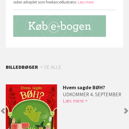
siden arbejdet som freelanceillustrator.
Læs mere
BILLEDBØGER
SE ALLE
øg
Hvem sagde BØH?
ge
UDKOMMER 4. SEPTEMBER
Læs mere