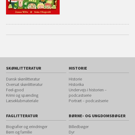
SKØNLITTERATUR
HISTORIE
Dansk skønlitteratur
Historie
Oversat skønlitteratur
Historika
Feel-good
Undervejs i historien –
Krimi og spænding
podcastserie
Læseklubmateriale
Portræt – podcastserie
FAGLITTERATUR
BØRNE- OG UNGDOMSBØGER
Biografier og erindringer
Billedbøger
Børn og familie
Dyr