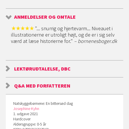
ANMELDELSER OG OMTALE
"... snurrig og hjertevarm... Niveauet i
illustrationerne er utroligt højt, og de er i sig selv
værd at læse historierne for."
– bornenesboger.dk
LEKTØRUDTALELSE, DBC
Q&A MED FORFATTEREN
Natskyggebørnene: En bittersød dag
Josephine Kyhn
1. udgave 2021
Hardcover
Aldersgruppe: 0-5 år