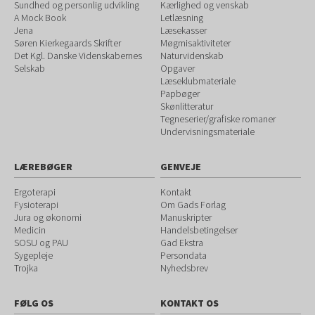
Sundhed og personlig udvikling
Kærlighed og venskab
A Mock Book
Letlæsning
Jena
Læsekasser
Søren Kierkegaards Skrifter
Møgmisaktiviteter
Det Kgl. Danske Videnskabernes
Naturvidenskab
Selskab
Opgaver
Læseklubmateriale
Papbøger
Skønlitteratur
Tegneserier/grafiske romaner
Undervisningsmateriale
LÆREBØGER
GENVEJE
Ergoterapi
Kontakt
Fysioterapi
Om Gads Forlag
Jura og økonomi
Manuskripter
Medicin
Handelsbetingelser
SOSU og PAU
Gad Ekstra
Sygepleje
Persondata
Trojka
Nyhedsbrev
FØLG OS
KONTAKT OS