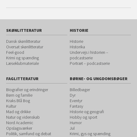
SKØNLITTERATUR
HISTORIE
Dansk skønlitteratur
Historie
Oversat skønlitteratur
Historika
Feel-good
Undervejs i historien –
Krimi og spænding
podcastserie
Læseklubmateriale
Portræt – podcastserie
FAGLITTERATUR
BØRNE- OG UNGDOMSBØGER
Biografier og erindringer
Billedbøger
Børn og familie
Dyr
Kraks Blå Bog
Eventyr
Kultur
Fantasy
Mad og drikke
Historie og geografi
Natur og videnskab
Hobby og sport
Nord Academic
Humor
Opslagsværker
Jul
Politik, samfund og debat
Krimi, gys og spænding