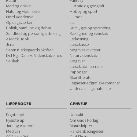
Kultur
Fantasy
Mad og drikke
Historie og geografi
Natur og videnskab
Hobby og sport
Nord Academic
Humor
Opslagsværker
Jul
Politik, samfund og debat
Krimi, gys og spænding
Sundhed og personlig udvikling
Kærlighed og venskab
A Mock Book
Letlæsning
Jena
Læsekasser
Søren Kierkegaards Skrifter
Møgmisaktiviteter
Det Kgl. Danske Videnskabernes
Naturvidenskab
Selskab
Opgaver
Læseklubmateriale
Papbøger
Skønlitteratur
Tegneserier/grafiske romaner
Undervisningsmateriale
LÆREBØGER
GENVEJE
Ergoterapi
Kontakt
Fysioterapi
Om Gads Forlag
Jura og økonomi
Manuskripter
Medicin
Handelsbetingelser
SOSU og PAU
Gad Ekstra