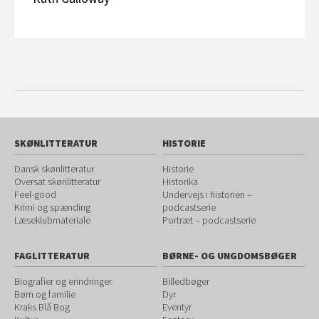
SKØNLITTERATUR
HISTORIE
Dansk skønlitteratur
Historie
Oversat skønlitteratur
Historika
Feel-good
Undervejs i historien –
Krimi og spænding
podcastserie
Læseklubmateriale
Portræt – podcastserie
FAGLITTERATUR
BØRNE- OG UNGDOMSBØGER
Biografier og erindringer
Billedbøger
Børn og familie
Dyr
Kraks Blå Bog
Eventyr