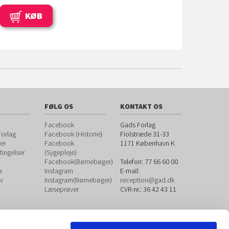
KØB
FØLG OS
KONTAKT OS
Facebook
Gads Forlag
orlag
Facebook (Historie
)
Fiolstræde 31-33
er
Facebook
1171
København K
ingelser
(Sygepleje)
Facebook(Børnebøger)
Telefon:
77 66 60 00
a
Instagram
E-mail:
v
Instagram(Børnebøger)
reception@gad.dk
Læseprøver
CVR-nr.: 36 42 43 11