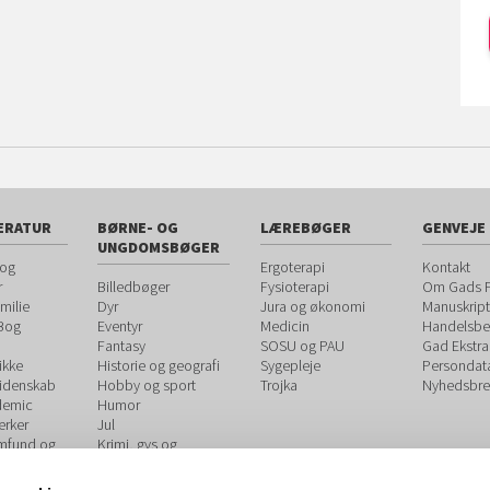
ERATUR
BØRNE- OG
LÆREBØGER
GENVEJE
UNGDOMSBØGER
 og
Ergoterapi
Kontakt
r
Billedbøger
Fysioterapi
Om Gads F
milie
Dyr
Jura og økonomi
Manuskript
 Bog
Eventyr
Medicin
Handelsbet
Fantasy
SOSU og PAU
Gad Ekstra
ikke
Historie og geografi
Sygepleje
Persondat
videnskab
Hobby og sport
Trojka
Nyhedsbre
demic
Humor
rker
Jul
amfund og
Krimi, gys og
spænding
og
Kærlighed og