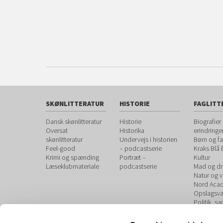
SKØNLITTERATUR
HISTORIE
FAGLITT
Dansk skønlitteratur
Historie
Biografier
Oversat
Historika
erindringe
skønlitteratur
Undervejs i historien
Børn og fa
Feel-good
– podcastserie
Kraks Blå
Krimi og spænding
Portræt –
Kultur
Læseklubmateriale
podcastserie
Mad og dr
Natur og 
Nord Aca
Opslagsvæ
Politik, s
debat
Sundhed 