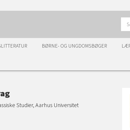
GLITTERATUR
BØRNE- OG UNGDOMSBØGER
LÆ
rag
assiske Studier, Aarhus Universitet