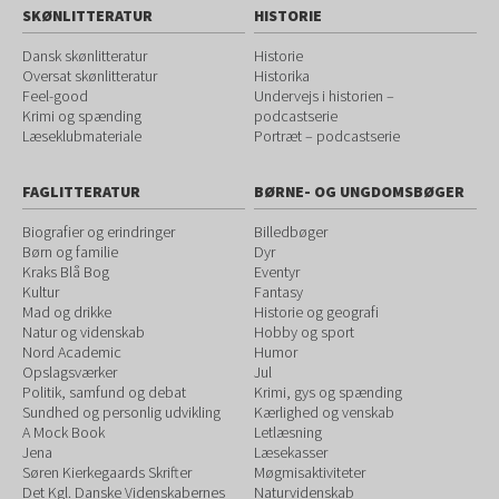
SKØNLITTERATUR
HISTORIE
Dansk skønlitteratur
Historie
Oversat skønlitteratur
Historika
Feel-good
Undervejs i historien –
Krimi og spænding
podcastserie
Læseklubmateriale
Portræt – podcastserie
FAGLITTERATUR
BØRNE- OG UNGDOMSBØGER
Biografier og erindringer
Billedbøger
Børn og familie
Dyr
Kraks Blå Bog
Eventyr
Kultur
Fantasy
Mad og drikke
Historie og geografi
Natur og videnskab
Hobby og sport
Nord Academic
Humor
Opslagsværker
Jul
Politik, samfund og debat
Krimi, gys og spænding
Sundhed og personlig udvikling
Kærlighed og venskab
A Mock Book
Letlæsning
Jena
Læsekasser
Søren Kierkegaards Skrifter
Møgmisaktiviteter
Det Kgl. Danske Videnskabernes
Naturvidenskab