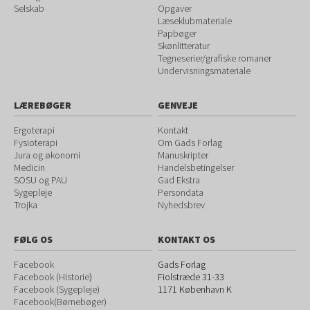
Selskab
Opgaver
Læseklubmateriale
Papbøger
Skønlitteratur
Tegneserier/grafiske romaner
Undervisningsmateriale
LÆREBØGER
GENVEJE
Ergoterapi
Kontakt
Fysioterapi
Om Gads Forlag
Jura og økonomi
Manuskripter
Medicin
Handelsbetingelser
SOSU og PAU
Gad Ekstra
Sygepleje
Persondata
Trojka
Nyhedsbrev
FØLG OS
KONTAKT OS
Facebook
Gads Forlag
Facebook (Historie
)
Fiolstræde 31-33
Facebook (Sygepleje)
1171
København K
Facebook(Børnebøger)