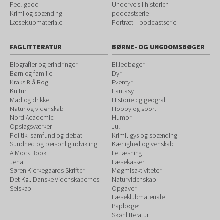
Feel-good
Undervejs i historien –
Krimi og spænding
podcastserie
Læseklubmateriale
Portræt – podcastserie
FAGLITTERATUR
BØRNE- OG UNGDOMSBØGER
Biografier og erindringer
Billedbøger
Børn og familie
Dyr
Kraks Blå Bog
Eventyr
Kultur
Fantasy
Mad og drikke
Historie og geografi
Natur og videnskab
Hobby og sport
Nord Academic
Humor
Opslagsværker
Jul
Politik, samfund og debat
Krimi, gys og spænding
Sundhed og personlig udvikling
Kærlighed og venskab
A Mock Book
Letlæsning
Jena
Læsekasser
Søren Kierkegaards Skrifter
Møgmisaktiviteter
Det Kgl. Danske Videnskabernes
Naturvidenskab
Selskab
Opgaver
Læseklubmateriale
Papbøger
Skønlitteratur