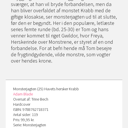
sværger, at han vil bryde forbandelsen, men da
han bliver overfaldet af monstet Krabb med de
giftige klosakse, ser monsterjagten ud til at slutte,
før den er begyndt. Her i den populære, letlæste
series femte runde (bd. 25-30) er Tom og hans
venner kommet til riget Gwildor, hvor Freya,
Herskerinde over Monstrene, er styret af en ond
forbandelse. For at befri hende må Tom besejre
de frygtindgydende, vilde monstre, som vogter
over hendes krone.
Monsterjagten (25) Havets hersker Krabb
Adam Blade
Oversat af: Trine Bech
Hardcover
ISBN: 9788762718371
Antal sider: 119
Pris: 99,95 kr.
Serie: Monsterjagten