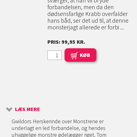
sværger, at han vil bryde
forbandelsen, men da den
dødsensfarlige Krabb overfalder
hans båd, ser det ud til, at denne
monsterjagt allerede er forbi ...
PRIS: 99,95 KR.
KØB
LÆS MERE
Gwildors Herskerinde over Monstrene er
underlagt en led forbandelse, og hendes
uhyggelige monstre ødelægger riget. Tom