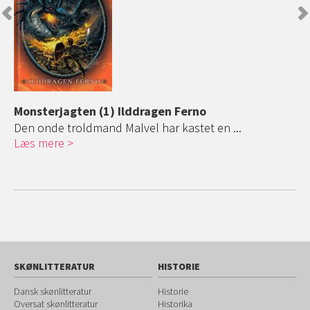
Monsterjagten (1) Ilddragen Ferno
Mo
Den onde troldmand Malvel har kastet en ...
To
Læs mere
Læ
SKØNLITTERATUR
HISTORIE
Dansk skønlitteratur
Historie
Oversat skønlitteratur
Historika