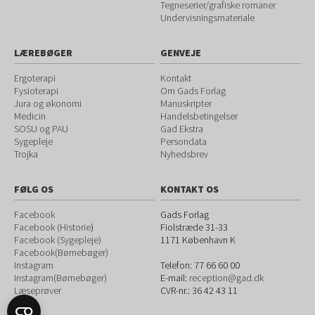
Tegneserier/grafiske romaner
Undervisningsmateriale
LÆREBØGER
GENVEJE
Ergoterapi
Kontakt
Fysioterapi
Om Gads Forlag
Jura og økonomi
Manuskripter
Medicin
Handelsbetingelser
SOSU og PAU
Gad Ekstra
Sygepleje
Persondata
Trojka
Nyhedsbrev
FØLG OS
KONTAKT OS
Facebook
Gads Forlag
Facebook (Historie
)
Fiolstræde 31-33
Facebook (Sygepleje)
1171
København K
Facebook(Børnebøger)
Instagram
Telefon:
77 66 60 00
Instagram(Børnebøger)
E-mail:
reception@gad.dk
Læseprøver
CVR-nr.: 36 42 43 11