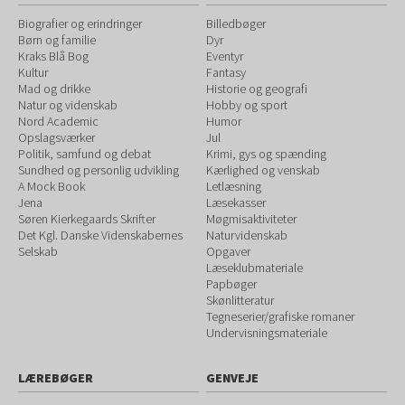
Biografier og erindringer
Billedbøger
Børn og familie
Dyr
Kraks Blå Bog
Eventyr
Kultur
Fantasy
Mad og drikke
Historie og geografi
Natur og videnskab
Hobby og sport
Nord Academic
Humor
Opslagsværker
Jul
Politik, samfund og debat
Krimi, gys og spænding
Sundhed og personlig udvikling
Kærlighed og venskab
A Mock Book
Letlæsning
Jena
Læsekasser
Søren Kierkegaards Skrifter
Møgmisaktiviteter
Det Kgl. Danske Videnskabernes
Naturvidenskab
Selskab
Opgaver
Læseklubmateriale
Papbøger
Skønlitteratur
Tegneserier/grafiske romaner
Undervisningsmateriale
LÆREBØGER
GENVEJE