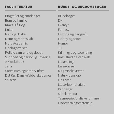
FAGLITTERATUR
BØRNE- OG UNGDOMSBØGER
Biografier og erindringer
Billedbøger
Børn og familie
Dyr
Kraks Blå Bog
Eventyr
Kultur
Fantasy
Mad og drikke
Historie og geografi
Natur og videnskab
Hobby og sport
Nord Academic
Humor
Opslagsværker
Jul
Politik, samfund og debat
Krimi, gys og spænding
Sundhed og personlig udvikling
Kærlighed og venskab
A Mock Book
Letlæsning
Jena
Læsekasser
Søren Kierkegaards Skrifter
Møgmisaktiviteter
Det Kgl. Danske Videnskabernes
Naturvidenskab
Selskab
Opgaver
Læseklubmateriale
Papbøger
Skønlitteratur
Tegneserier/grafiske romaner
Undervisningsmateriale