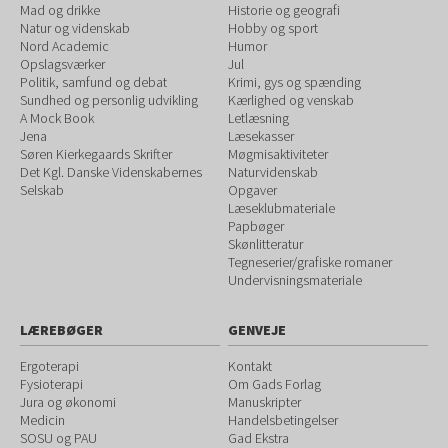
Mad og drikke
Historie og geografi
Natur og videnskab
Hobby og sport
Nord Academic
Humor
Opslagsværker
Jul
Politik, samfund og debat
Krimi, gys og spænding
Sundhed og personlig udvikling
Kærlighed og venskab
A Mock Book
Letlæsning
Jena
Læsekasser
Søren Kierkegaards Skrifter
Møgmisaktiviteter
Det Kgl. Danske Videnskabernes
Naturvidenskab
Selskab
Opgaver
Læseklubmateriale
Papbøger
Skønlitteratur
Tegneserier/grafiske romaner
Undervisningsmateriale
LÆREBØGER
GENVEJE
Ergoterapi
Kontakt
Fysioterapi
Om Gads Forlag
Jura og økonomi
Manuskripter
Medicin
Handelsbetingelser
SOSU og PAU
Gad Ekstra