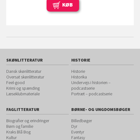
KØB
SKØNLITTERATUR
HISTORIE
Dansk skønlitteratur
Historie
Oversat skønlitteratur
Historika
Feel-good
Undervejs i historien –
Krimi og spænding
podcastserie
Læseklubmateriale
Portræt – podcastserie
FAGLITTERATUR
BØRNE- OG UNGDOMSBØGER
Biografier og erindringer
Billedbøger
Børn og familie
Dyr
Kraks Blå Bog
Eventyr
Kultur
Fantasy