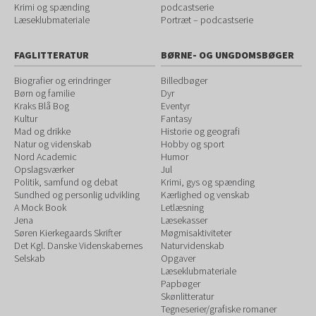
Krimi og spænding
podcastserie
Læseklubmateriale
Portræt – podcastserie
FAGLITTERATUR
BØRNE- OG UNGDOMSBØGER
Biografier og erindringer
Billedbøger
Børn og familie
Dyr
Kraks Blå Bog
Eventyr
Kultur
Fantasy
Mad og drikke
Historie og geografi
Natur og videnskab
Hobby og sport
Nord Academic
Humor
Opslagsværker
Jul
Politik, samfund og debat
Krimi, gys og spænding
Sundhed og personlig udvikling
Kærlighed og venskab
A Mock Book
Letlæsning
Jena
Læsekasser
Søren Kierkegaards Skrifter
Møgmisaktiviteter
Det Kgl. Danske Videnskabernes
Naturvidenskab
Selskab
Opgaver
Læseklubmateriale
Papbøger
Skønlitteratur
Tegneserier/grafiske romaner