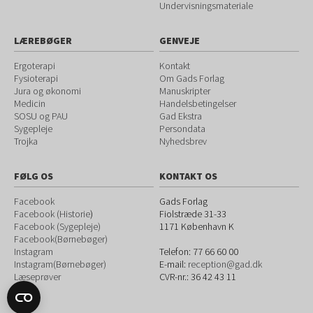
Undervisningsmateriale
LÆREBØGER
GENVEJE
Ergoterapi
Kontakt
Fysioterapi
Om Gads Forlag
Jura og økonomi
Manuskripter
Medicin
Handelsbetingelser
SOSU og PAU
Gad Ekstra
Sygepleje
Persondata
Trojka
Nyhedsbrev
FØLG OS
KONTAKT OS
Facebook
Gads Forlag
Facebook (Historie
)
Fiolstræde 31-33
Facebook (Sygepleje)
1171
København K
Facebook(Børnebøger)
Instagram
Telefon:
77 66 60 00
Instagram(Børnebøger)
E-mail:
reception@gad.dk
Læseprøver
CVR-nr.: 36 42 43 11