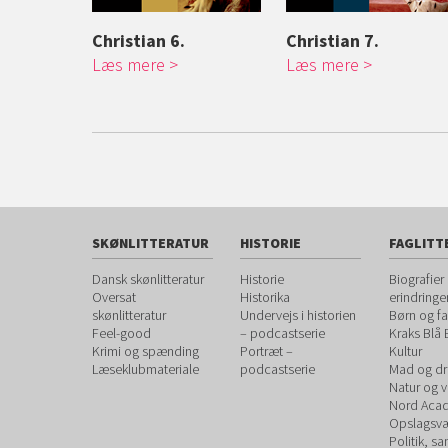
ndour, and
Christian 6.
Christian 7.
Læs mere
Læs mere
SKØNLITTERATUR
HISTORIE
FAGLITT
Dansk skønlitteratur
Historie
Biografier
Oversat
Historika
erindringe
skønlitteratur
Undervejs i historien
Børn og fa
Feel-good
– podcastserie
Kraks Blå
Krimi og spænding
Portræt –
Kultur
Læseklubmateriale
podcastserie
Mad og dr
Natur og 
Nord Aca
Opslagsvæ
Politik, s