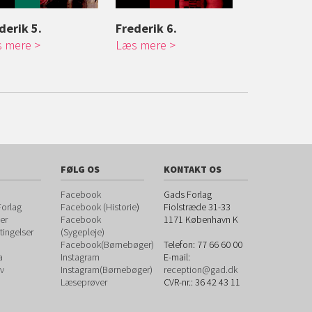
derik 5.
Frederik 6.
Frederik V
 mere
Læs mere
Læs mere
FØLG OS
KONTAKT OS
Facebook
Gads Forlag
orlag
Facebook (Historie
)
Fiolstræde 31-33
er
Facebook
1171
København K
ingelser
(Sygepleje)
Facebook(Børnebøger)
Telefon:
77 66 60 00
a
Instagram
E-mail:
v
Instagram(Børnebøger)
reception@gad.dk
Læseprøver
CVR-nr.: 36 42 43 11