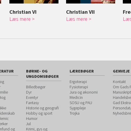
Christian VI
Christian VII
Fre
Læs mere
Læs mere
Læs
ERATUR
BØRNE- OG
LÆREBØGER
GENVEJE
UNGDOMSBØGER
 og
Ergoterapi
Kontakt
r
Billedbøger
Fysioterapi
Om Gads F
milie
Dyr
Jura og økonomi
Manuskript
 Bog
Eventyr
Medicin
Handelsbet
Fantasy
SOSU og PAU
Gad Ekstra
ikke
Historie og geografi
Sygepleje
Persondat
videnskab
Hobby og sport
Trojka
Nyhedsbre
demic
Humor
rker
Jul
amfund og
Krimi, gys og