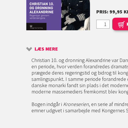
PRIS: 99,95 K
LÆS MERE
Christian 10. og dronning Alexandrine var Dan
en periode, hvor verden forandredes dramati
prægede deres regeringstid og bidrog til kon
samlingspunkt. I samme periode forandrede 
danske monarki fandt sin plads i det modern
moderne massemediers fremkomst blev konge
Bogen indgår i
Kroneserien
, en serie af min
emner udgivet i samarbejde med Kongernes S