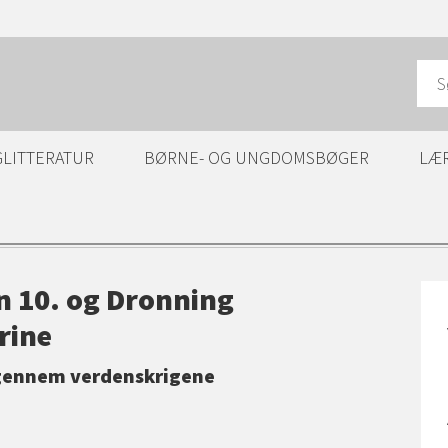
GLITTERATUR
BØRNE- OG UNGDOMSBØGER
LÆ
n 10. og Dronning
rine
gennem verdenskrigene