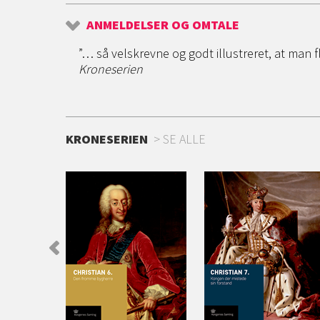
ANMELDELSER OG OMTALE
”… så velskrevne og godt illustreret, at man
Kroneserien
KRONESERIEN
SE ALLE