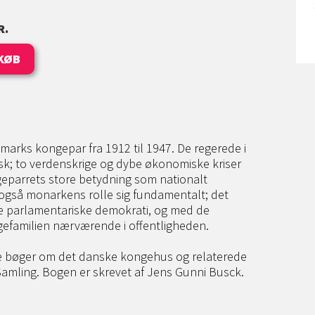
R.
KØB
marks kongepar fra 1912 til 1947. De regerede i
sk; to verdenskrige og dybe økonomiske kriser
geparrets store betydning som nationalt
også monarkens rolle sig fundamentalt; det
e parlamentariske demokrati, og med de
familien nærværende i offentligheden.
dre bøger om det danske kongehus og relaterede
amling. Bogen er skrevet af Jens Gunni Busck.