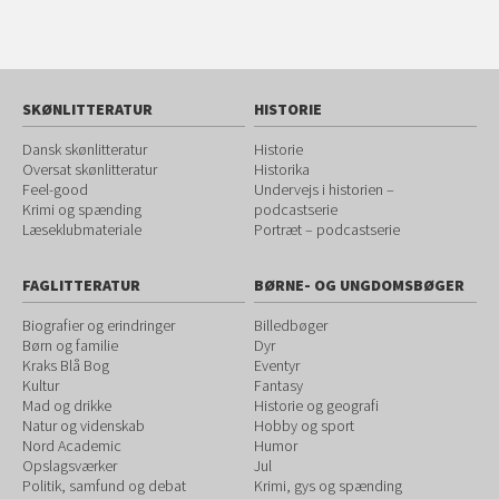
SKØNLITTERATUR
HISTORIE
Dansk skønlitteratur
Historie
Oversat skønlitteratur
Historika
Feel-good
Undervejs i historien –
Krimi og spænding
podcastserie
Læseklubmateriale
Portræt – podcastserie
FAGLITTERATUR
BØRNE- OG UNGDOMSBØGER
Biografier og erindringer
Billedbøger
Børn og familie
Dyr
Kraks Blå Bog
Eventyr
Kultur
Fantasy
Mad og drikke
Historie og geografi
Natur og videnskab
Hobby og sport
Nord Academic
Humor
Opslagsværker
Jul
Politik, samfund og debat
Krimi, gys og spænding