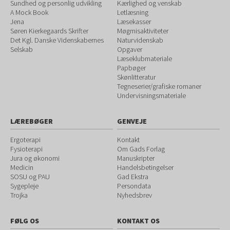
Sundhed og personlig udvikling
Kærlighed og venskab
A Mock Book
Letlæsning
Jena
Læsekasser
Søren Kierkegaards Skrifter
Møgmisaktiviteter
Det Kgl. Danske Videnskabernes
Naturvidenskab
Selskab
Opgaver
Læseklubmateriale
Papbøger
Skønlitteratur
Tegneserier/grafiske romaner
Undervisningsmateriale
LÆREBØGER
GENVEJE
Ergoterapi
Kontakt
Fysioterapi
Om Gads Forlag
Jura og økonomi
Manuskripter
Medicin
Handelsbetingelser
SOSU og PAU
Gad Ekstra
Sygepleje
Persondata
Trojka
Nyhedsbrev
FØLG OS
KONTAKT OS